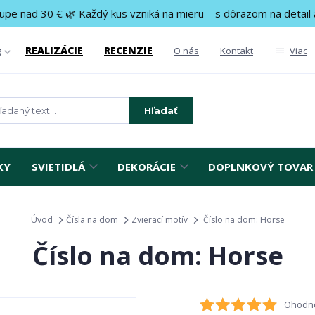
upe nad 30 € 🌿 Každý kus vzniká na mieru – s dôrazom na detail 
REALIZÁCIE
RECENZIE
g
O nás
Kontakt
Viac
Hľadať
KY
SVIETIDLÁ
DEKORÁCIE
DOPLNKOVÝ TOVAR
Úvod
Čísla na dom
Zvierací motív
Číslo na dom: Horse
Číslo na dom: Horse
Ohodno