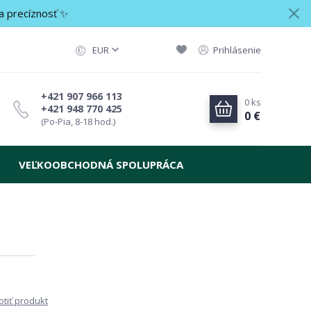
a precíznosť ✨
EUR
Prihlásenie
+421 907 966 113
0
ks
+421 948 770 425
0 €
(Po-Pia, 8-18 hod.)
VEĽKOOBCHODNÁ SPOLUPRÁCA
tiť produkt