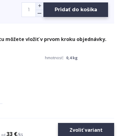
Pridať do košíka
hmotnosť:
0,4 kg
Zvoliť variant
33 €
/
ks
od