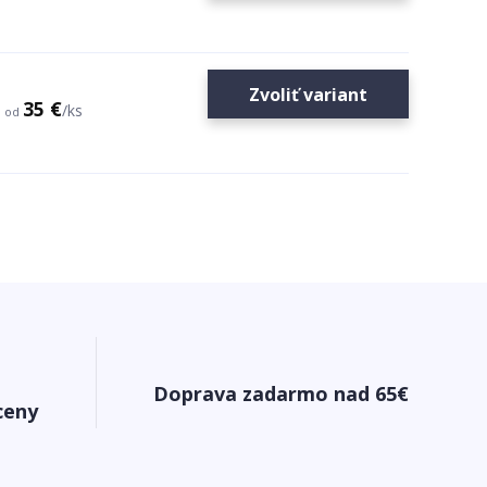
Zvoliť variant
35 €
/
ks
od
Doprava zadarmo nad 65€
ceny