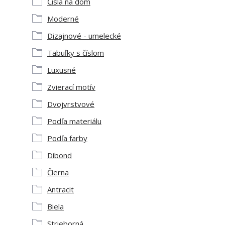
Čísla na dom
Moderné
Dizajnové - umelecké
Tabuľky s číslom
Luxusné
Zvierací motív
Dvojvrstvové
Podľa materiálu
Podľa farby
Dibond
Čierna
Antracit
Biela
Strieborná