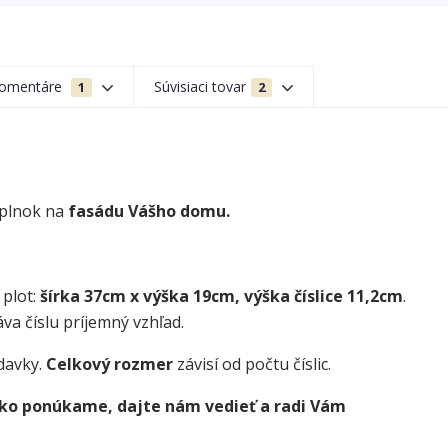
omentáre
Súvisiaci tovar
1
2
oplnok na
fasádu Vášho domu.
 plot:
šírka 37cm x výška 19cm, výška číslice 11,2cm
.
va číslu príjemný vzhľad.
davky.
Celkový rozmer
závisí od počtu číslic.
 ako ponúkame, dajte nám vedieť a radi Vám