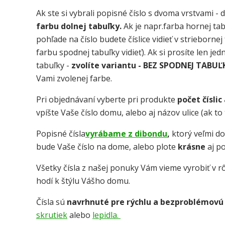
Ak ste si vybrali popisné číslo s dvoma vrstvami - 
farbu dolnej tabuľky.
Ak je napr.farba hornej tab
pohľade na číslo budete číslice vidieť v strieborne
farbu spodnej tabuľky vidieť). Ak si prosíte len je
tabuľky -
zvolíte variantu - BEZ SPODNEJ TABUĽ
Vami zvolenej farbe.
Pri objednávaní vyberte pri produkte
počet číslic
vpíšte Vaše číslo domu, alebo aj názov ulice (ak t
Popisné čísla
vyrábame z dibondu
,
ktorý veľmi d
bude Vaše číslo na dome, alebo plote
krásne
aj p
Všetky čísla z našej ponuky Vám vieme vyrobiť v rô
hodí k štýlu Vášho domu.
Čísla sú
navrhnuté pre rýchlu a bezproblémovú
skrutiek
alebo
lepidla.