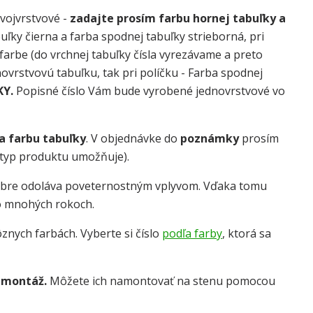
dvojvrstvové -
zadajte prosím farbu hornej tabuľky a
uľky čierna a farba spodnej tabuľky strieborná, pri
j farbe (do vrchnej tabuľky čísla vyrezávame a preto
dnovrstvovú tabuľku, tak pri políčku - Farba spodnej
KY.
Popisné číslo Vám bude vyrobené jednovrstvové vo
 a farbu tabuľky
. V objednávke do
poznámky
prosím
o typ produktu umožňuje).
obre odoláva poveternostným vplyvom. Vďaka tomu
o mnohých rokoch.
znych farbách. Vyberte si číslo
podľa farby
, ktorá sa
 montáž.
Môžete ich namontovať na stenu pomocou