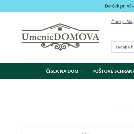
Darček pri nák
Články - Blo
ČÍSLA NA DOM
POŠTOVÉ SCHRÁN