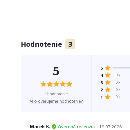
Hodnotenie
3
5
5
4
0 x
3
0 x
2
0 x
3 hodnotenie
1
0 x
Ako overujeme hodnotenie?
Marek K.
Overená recenzia
- 19.07.2026