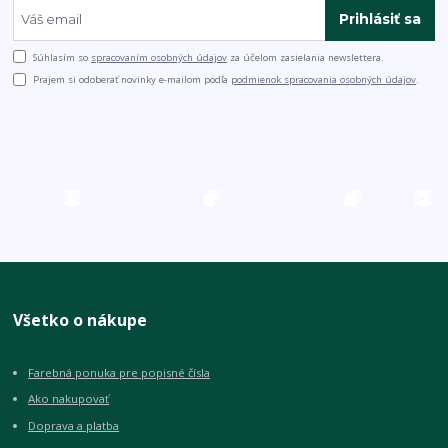
Prihlásiť sa
Súhlasím so
spracovaním osobných údajov
za účelom zasielania newslettera.
Prajem si odoberať novinky e-mailom podľa
podmienok spracovania osobných údajov
.
Všetko o nákupe
Farebná ponuka pre popisné čísla
Ako nakupovať
Doprava a platba