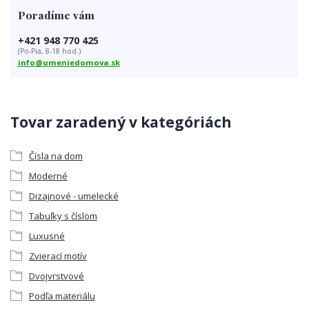
Poradíme vám
+421 948 770 425
(Po-Pia, 8-18 hod.)
info@umeniedomova.sk
Tovar zaradený v kategóriách
Čísla na dom
Moderné
Dizajnové - umelecké
Tabuľky s číslom
Luxusné
Zvierací motív
Dvojvrstvové
Podľa materiálu