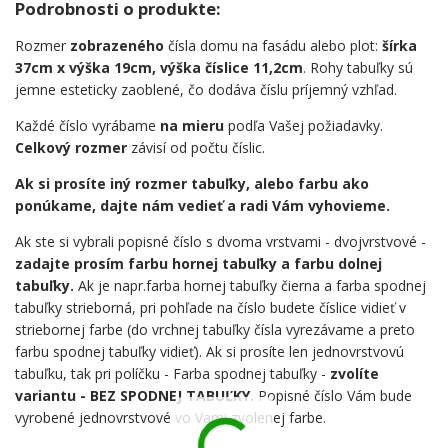
Podrobnosti o produkte:
Rozmer
zobrazeného
čísla domu na fasádu alebo plot:
šírka
37cm x výška 19cm, výška číslice 11,2cm
. Rohy tabuľky sú
jemne esteticky zaoblené, čo dodáva číslu príjemný vzhľad.
Každé číslo vyrábame
na mieru
podľa Vašej požiadavky.
Celkový rozmer
závisí od počtu číslic.
Ak si prosíte iný rozmer tabuľky, alebo farbu ako
ponúkame, dajte nám vedieť a radi Vám vyhovieme.
Ak ste si vybrali popisné číslo s dvoma vrstvami - dvojvrstvové -
zadajte prosím farbu hornej tabuľky a farbu dolnej
tabuľky.
Ak je napr.farba hornej tabuľky čierna a farba spodnej
tabuľky strieborná, pri pohľade na číslo budete číslice vidieť v
striebornej farbe (do vrchnej tabuľky čísla vyrezávame a preto
farbu spodnej tabuľky vidieť). Ak si prosíte len jednovrstvovú
tabuľku, tak pri políčku - Farba spodnej tabuľky -
zvolíte
variantu - BEZ SPODNEJ TABUĽKY.
Popisné číslo Vám bude
vyrobené jednovrstvové vo Vami zvolenej farbe.