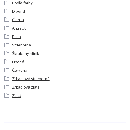
Podľa farby
Dibond
Čierna
Antracit
Biela
Strieborná
Škrabaný hliník
Hnedá
Červená
Zrkadlová strieborná
Zrkadlová zlatá
Zlatá