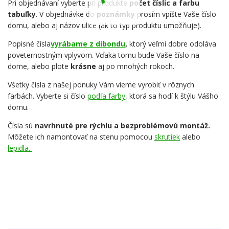
Pri objednávaní vyberte pri produkte
počet číslic a farbu
tabuľky
. V objednávke do
poznámky
prosím vpíšte Vaše číslo
domu, alebo aj názov ulice (ak to typ produktu umožňuje).
Popisné čísla
vyrábame z dibondu
,
ktorý veľmi dobre odoláva
poveternostným vplyvom. Vďaka tomu bude Vaše číslo na
dome, alebo plote
krásne
aj po mnohých rokoch.
Všetky čísla z našej ponuky Vám vieme vyrobiť v rôznych
farbách. Vyberte si číslo
podľa farby
, ktorá sa hodí k štýlu Vášho
domu.
Čísla sú
navrhnuté pre rýchlu a bezproblémovú montáž.
Môžete ich namontovať na stenu pomocou
skrutiek
alebo
lepidla.