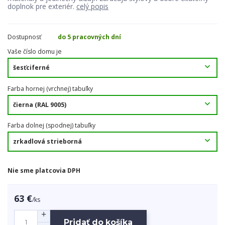
doplnok pre exteriér.
celý popis
Dostupnosť
do 5 pracovných dní
Vaše číslo domu je
Farba hornej (vrchnej) tabuľky
Farba dolnej (spodnej) tabuľky
Nie sme platcovia DPH
63 €
/
ks
Pridať do košíka