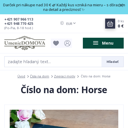
Darček pri nákupe nad 30 € 🌿 Každý kus vzniká na mieru – s dôrazom
na detail a precíznosť ✨
+421 907 966 113
0
ks
+421 948 770 425
EUR
0 €
(Po-Pia, 8-18 hod.)
Menu
Hľadať
Úvod
Čísla na dom
Zvierací motív
Číslo na dom: Horse
Číslo na dom: Horse