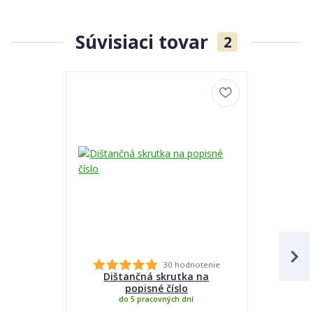
Súvisiaci tovar
2
30 hodnotenie
Dištančná skrutka na
Lepidlo
popisné číslo
do 5 pracovných dní