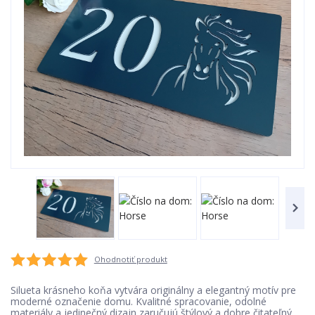
Ohodnotiť produkt
Silueta krásneho koňa vytvára originálny a elegantný motív pre
moderné označenie domu. Kvalitné spracovanie, odolné
materiály a jedinečný dizajn zaručujú štýlový a dobre čitateľný