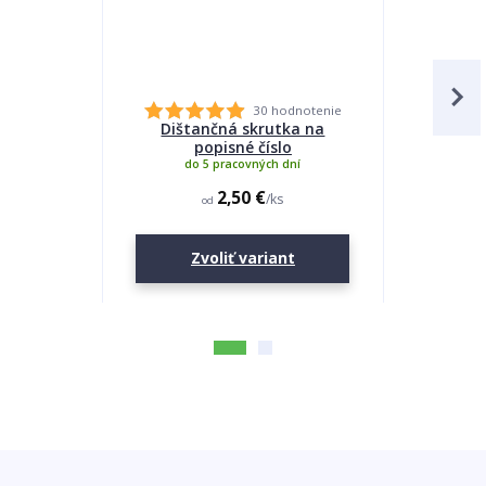
30 hodnotenie
Dištančná skrutka na
Lepidlo
popisné číslo
do 5 pracovných dní
2,50 €
/
ks
od
Zvoliť variant