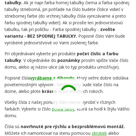
tabuľky.
Ak je napr.farba hornej tabuľky čierna a farba spodnej
tabuľky strieborná, pri pohľade na číslo budete číslice vidieť v
striebornej farbe (do vrchnej tabuľky čísla vyrezávame a preto
farbu spodnej tabuľky vidieť). Ak si prosíte len jednovrstvovú
tabuľku, tak pri políčku - Farba spodnej tabuľky -
zvolíte
variantu - BEZ SPODNEJ TABUĽKY.
Popisné číslo Vám bude
vyrobené jednovrstvové vo Vami zvolenej farbe.
Pri objednávaní vyberte pri produkte
počet číslic a farbu
tabuľky
. V objednávke do
poznámky
prosím vpíšte Vaše číslo
domu, alebo aj názov ulice (ak to typ produktu umožňuje).
Popisné čísla
vyrábame z dibondu
,
ktorý veľmi dobre odoláva
poveternostným vplyvom. Vďaka tomu bude Vaše číslo na
dome, alebo plote
krásne
aj po mnohých rokoch.
Všetky čísla z našej ponuky Vám vieme vyrobiť v rôznych
farbách. Vyberte si číslo
podľa farby
, ktorá sa hodí k štýlu Vášho
domu.
Čísla sú
navrhnuté pre rýchlu a bezproblémovú montáž.
Môžete ich namontovať na stenu pomocou
skrutiek
alebo