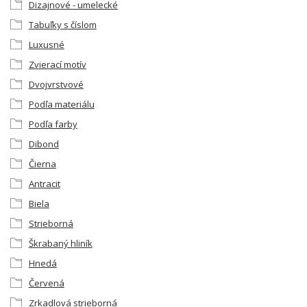
Dizajnové - umelecké
Tabuľky s číslom
Luxusné
Zvierací motív
Dvojvrstvové
Podľa materiálu
Podľa farby
Dibond
Čierna
Antracit
Biela
Strieborná
Škrabaný hliník
Hnedá
Červená
Zrkadlová strieborná