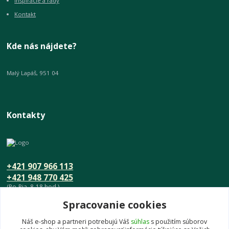
Inšpirácie a rady
Kontakt
Kde nás nájdete?
Malý Lapáš, 951 04
Kontakty
+421 907 966 113
+421 948 770 425
(Po-Pia, 8-18 hod.)
Spracovanie cookies
info@umeniedomova.sk
Náš e-shop a partneri potrebujú Váš
súhlas
s použitím súborov