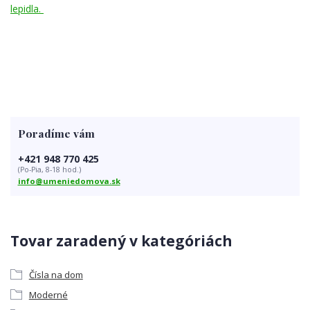
lepidla.
Poradíme vám
+421 948 770 425
(Po-Pia, 8-18 hod.)
info@umeniedomova.sk
Tovar zaradený v kategóriách
Čísla na dom
Moderné