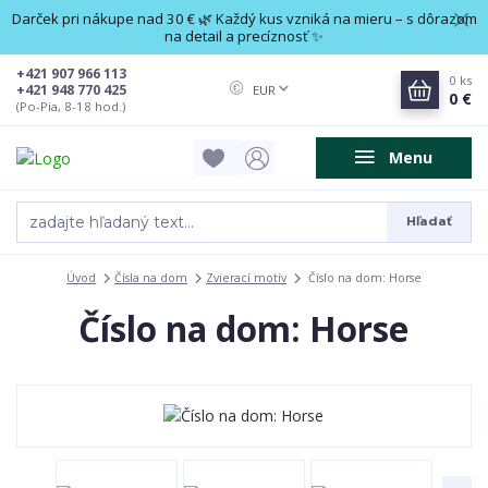
Darček pri nákupe nad 30 € 🌿 Každý kus vzniká na mieru – s dôrazom
na detail a precíznosť ✨
+421 907 966 113
0
ks
+421 948 770 425
EUR
0 €
(Po-Pia, 8-18 hod.)
Menu
Hľadať
Úvod
Čísla na dom
Zvierací motív
Číslo na dom: Horse
Číslo na dom: Horse