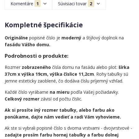
Komentáre
1
Súvisiaci tovar
2
Kompletné špecifikácie
Originálne
popisné číslo je
moderný
a štýlový doplnok na
fasádu Vášho domu.
Podrobnosti o produkte:
Rozmer
zobrazeného
čísla domu na fasádu alebo plot:
šírka
37cm x výška 19cm, výška číslice 11,2cm
. Rohy tabuľky sú
jemne esteticky zaoblené, čo dodáva číslu príjemný vzhľad.
Každé číslo vyrábame
na mieru
podľa Vašej požiadavky.
Celkový rozmer
závisí od počtu číslic.
Ak si prosíte iný rozmer tabuľky, alebo farbu ako
ponúkame, dajte nám vedieť a radi Vám vyhovieme.
Ak ste si vybrali popisné číslo s dvoma vrstvami - dvojvrstvové -
zadajte prosím farbu hornej tabuľky a farbu dolnej