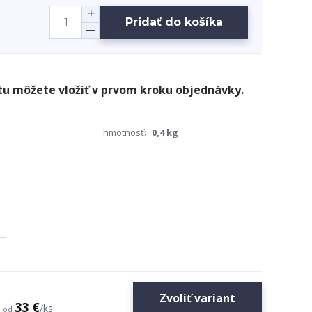
Pridať do košíka
hmotnosť:
0,4 kg
Zvoliť variant
33 €
/
ks
od