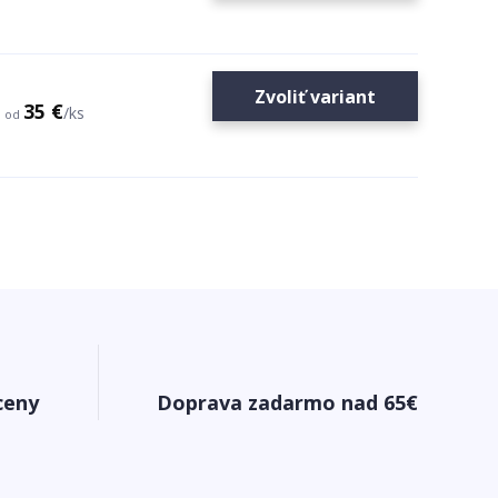
Zvoliť variant
35 €
/
ks
od
ceny
Doprava zadarmo nad 65€