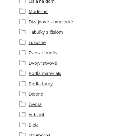
Čísla na dom
Moderné
Dizajnové - umelecké
Tabuľky s číslom
Luxusné
Zvierací motív
Dvojvrstvové
Podľa materiálu
Podľa farby
Dibond
Čierna
Antracit
Biela
Strieborná