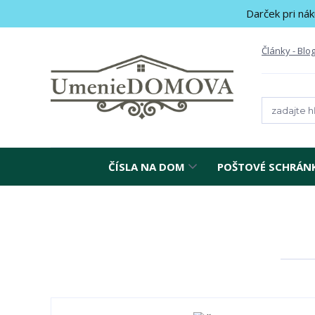
Darček pri nák
Články - Blo
ČÍSLA NA DOM
POŠTOVÉ SCHRÁN