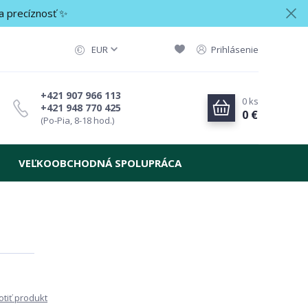
a precíznosť ✨
EUR
Prihlásenie
+421 907 966 113
0
ks
+421 948 770 425
0 €
(Po-Pia, 8-18 hod.)
VEĽKOOBCHODNÁ SPOLUPRÁCA
tiť produkt