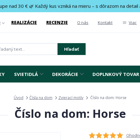
upe nad 30 € 🌿 Každý kus vzniká na mieru – s dôrazom na detail 
REALIZÁCIE
RECENZIE
g
O nás
Kontakt
Viac
Hľadať
KY
SVIETIDLÁ
DEKORÁCIE
DOPLNKOVÝ TOVAR
Úvod
Čísla na dom
Zvierací motív
Číslo na dom: Horse
Číslo na dom: Horse
Ohodno