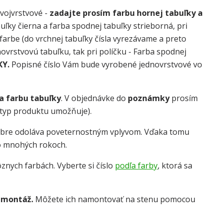
dvojvrstvové -
zadajte prosím farbu hornej tabuľky a
uľky čierna a farba spodnej tabuľky strieborná, pri
j farbe (do vrchnej tabuľky čísla vyrezávame a preto
dnovrstvovú tabuľku, tak pri políčku - Farba spodnej
KY.
Popisné číslo Vám bude vyrobené jednovrstvové vo
 a farbu tabuľky
. V objednávke do
poznámky
prosím
o typ produktu umožňuje).
obre odoláva poveternostným vplyvom. Vďaka tomu
o mnohých rokoch.
znych farbách. Vyberte si číslo
podľa farby
, ktorá sa
 montáž.
Môžete ich namontovať na stenu pomocou