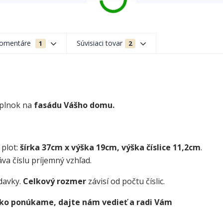
omentáre
Súvisiaci tovar
1
2
oplnok na
fasádu Vášho domu.
 plot:
šírka 37cm x výška 19cm, výška číslice 11,2cm
.
va číslu príjemný vzhľad.
davky.
Celkový rozmer
závisí od počtu číslic.
 ako ponúkame, dajte nám vedieť a radi Vám