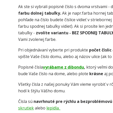
Ak ste si vybrali popisné číslo s dvoma vrstvami - 
farbu dolnej tabuľky.
Ak je napr.farba hornej tab
pohľade na číslo budete číslice vidieť v strieborne
farbu spodnej tabuľky vidieť). Ak si prosíte len je
tabuľky -
zvolíte variantu - BEZ SPODNEJ TABUĽ
Vami zvolenej farbe.
Pri objednávaní vyberte pri produkte
počet číslic
vpíšte Vaše číslo domu, alebo aj názov ulice (ak t
Popisné čísla
vyrábame z dibondu
,
ktorý veľmi d
bude Vaše číslo na dome, alebo plote
krásne
aj p
Všetky čísla z našej ponuky Vám vieme vyrobiť v rô
hodí k štýlu Vášho domu.
Čísla sú
navrhnuté pre rýchlu a bezproblémovú
skrutiek
alebo
lepidla.