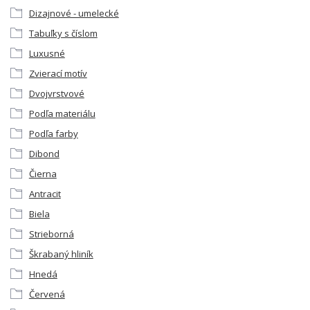
Dizajnové - umelecké
Tabuľky s číslom
Luxusné
Zvierací motív
Dvojvrstvové
Podľa materiálu
Podľa farby
Dibond
Čierna
Antracit
Biela
Strieborná
Škrabaný hliník
Hnedá
Červená