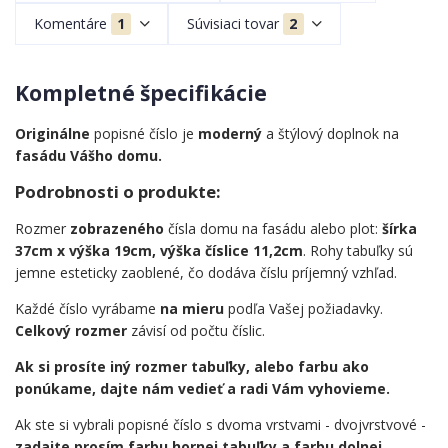
Komentáre
1
Súvisiaci tovar
2
Kompletné špecifikácie
Originálne
popisné číslo je
moderný
a štýlový doplnok na
fasádu Vášho domu.
Podrobnosti o produkte:
Rozmer
zobrazeného
čísla domu na fasádu alebo plot:
šírka
37cm x výška 19cm, výška číslice 11,2cm
. Rohy tabuľky sú
jemne esteticky zaoblené, čo dodáva číslu príjemný vzhľad.
Každé číslo vyrábame
na mieru
podľa Vašej požiadavky.
Celkový rozmer
závisí od počtu číslic.
Ak si prosíte iný rozmer tabuľky, alebo farbu ako
ponúkame, dajte nám vedieť a radi Vám vyhovieme.
Ak ste si vybrali popisné číslo s dvoma vrstvami - dvojvrstvové -
zadajte prosím farbu hornej tabuľky a farbu dolnej