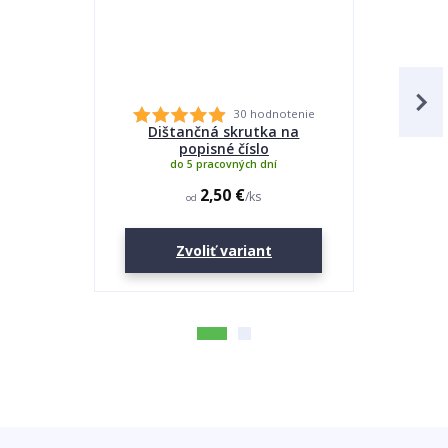
30 hodnotenie
Dištančná skrutka na
Lepidlo
popisné číslo
do 5 pracovných dní
2,50 €
/
ks
od
Zvoliť variant