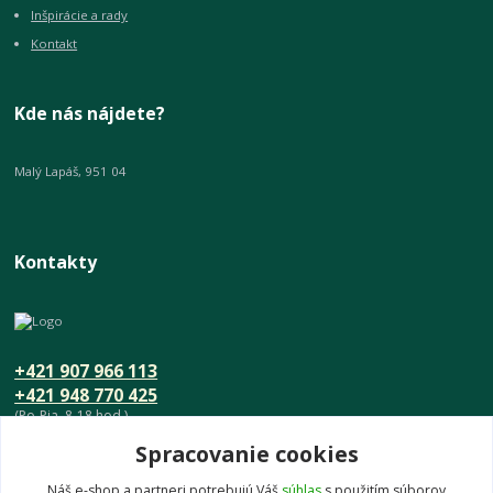
Inšpirácie a rady
Kontakt
Kde nás nájdete?
Malý Lapáš, 951 04
Kontakty
+421 907 966 113
+421 948 770 425
(Po-Pia, 8-18 hod.)
Spracovanie cookies
info@umeniedomova.sk
Náš e-shop a partneri potrebujú Váš
súhlas
s použitím súborov