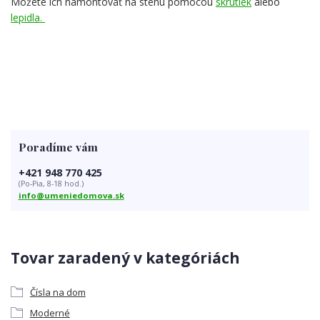
Môžete ich namontovať na stenu pomocou
skrutiek
alebo
lepidla.
Poradíme vám
+421 948 770 425
(Po-Pia, 8-18 hod.)
info@umeniedomova.sk
Tovar zaradený v kategóriách
Čísla na dom
Moderné