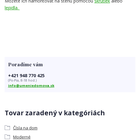
Môžete ich namontovať na stenu pomocou
skrutiek
alebo
lepidla.
Poradíme vám
+421 948 770 425
(Po-Pia, 8-18 hod.)
info@umeniedomova.sk
Tovar zaradený v kategóriách
Čísla na dom
Moderné