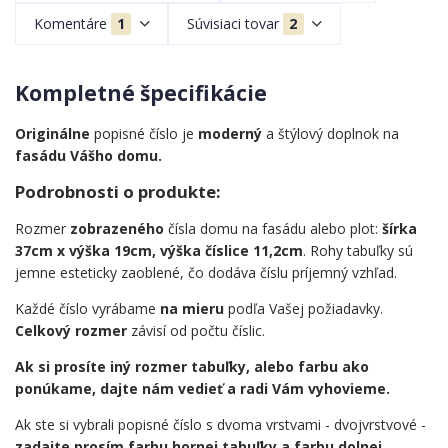
Komentáre
1
Súvisiaci tovar
2
Kompletné špecifikácie
Originálne
popisné číslo je
moderný
a štýlový doplnok na
fasádu Vášho domu.
Podrobnosti o produkte:
Rozmer
zobrazeného
čísla domu na fasádu alebo plot:
šírka
37cm x výška 19cm, výška číslice 11,2cm
. Rohy tabuľky sú
jemne esteticky zaoblené, čo dodáva číslu príjemný vzhľad.
Každé číslo vyrábame
na mieru
podľa Vašej požiadavky.
Celkový rozmer
závisí od počtu číslic.
Ak si prosíte iný rozmer tabuľky, alebo farbu ako
ponúkame, dajte nám vedieť a radi Vám vyhovieme.
Ak ste si vybrali popisné číslo s dvoma vrstvami - dvojvrstvové -
zadajte prosím farbu hornej tabuľky a farbu dolnej