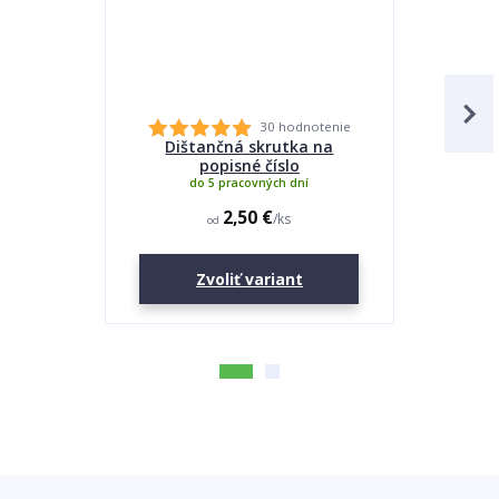
30 hodnotenie
Dištančná skrutka na
Lepidlo
popisné číslo
do 5 pracovných dní
2,50 €
/
ks
od
Zvoliť variant