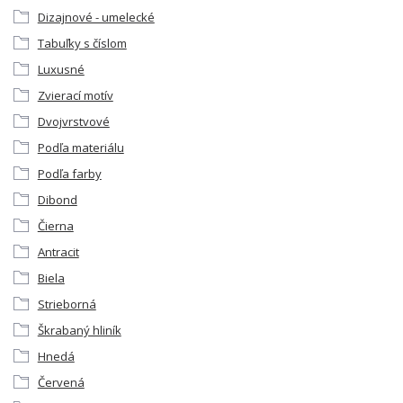
Dizajnové - umelecké
Tabuľky s číslom
Luxusné
Zvierací motív
Dvojvrstvové
Podľa materiálu
Podľa farby
Dibond
Čierna
Antracit
Biela
Strieborná
Škrabaný hliník
Hnedá
Červená