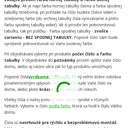
tabuľky.
Ak je napr.farba hornej tabuľky čierna a farba spodnej
tabuľky strieborná, pri pohľade na číslo budete číslice vidieť v
striebornej farbe (do vrchnej tabuľky čísla vyrezávame a preto
farbu spodnej tabuľky vidieť). Ak si prosíte len jednovrstvovú
tabuľku, tak pri políčku - Farba spodnej tabuľky -
zvolíte
variantu - BEZ SPODNEJ TABUĽKY.
Popisné číslo Vám bude
vyrobené jednovrstvové vo Vami zvolenej farbe.
Pri objednávaní vyberte pri produkte
počet číslic a farbu
tabuľky
. V objednávke do
poznámky
prosím vpíšte Vaše číslo
domu, alebo aj názov ulice (ak to typ produktu umožňuje).
Popisné čísla
vyrábame z dibondu
,
ktorý veľmi dobre odoláva
poveternostným vplyvom. Vďaka tomu bude Vaše číslo na
dome, alebo plote
krásne
aj po mnohých rokoch.
Všetky čísla z našej ponuky Vám vieme vyrobiť v rôznych
farbách. Vyberte si číslo
podľa farby
, ktorá sa hodí k štýlu Vášho
domu.
Čísla sú
navrhnuté pre rýchlu a bezproblémovú montáž.