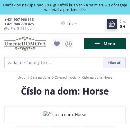
Darček pri nákupe nad 30 € 🌿 Každý kus vzniká na mieru – s dôrazom
na detail a precíznosť ✨
+421 907 966 113
0
ks
+421 948 770 425
EUR
0 €
(Po-Pia, 8-18 hod.)
Menu
Hľadať
Úvod
Čísla na dom
Zvierací motív
Číslo na dom: Horse
Číslo na dom: Horse