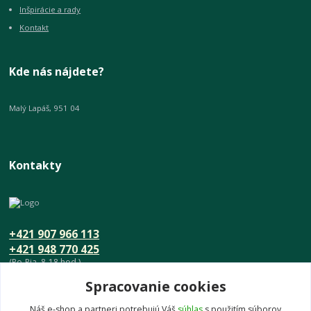
Inšpirácie a rady
Kontakt
Kde nás nájdete?
Malý Lapáš, 951 04
Kontakty
+421 907 966 113
+421 948 770 425
(Po-Pia, 8-18 hod.)
Spracovanie cookies
info@umeniedomova.sk
Náš e-shop a partneri potrebujú Váš
súhlas
s použitím súborov