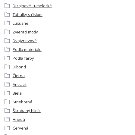
Dizajnové - umelecké
Tabuľky s číslom
Luxusné
Zvierací motív
Dvojvrstvové
Podľa materiálu
Podľa farby
Dibond
Čierna
Antracit
Biela
Strieborná
Škrabaný hliník
Hnedá
Červená