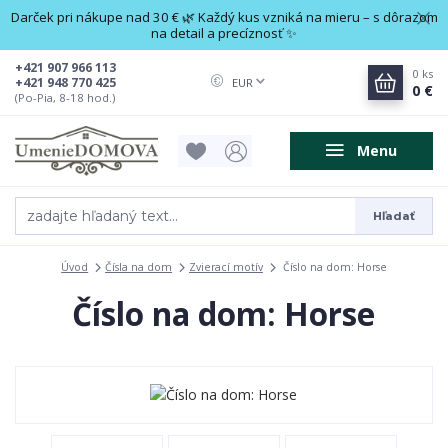
Darček pri nákupe nad 30 € 🌿 Každý kus vzniká na mieru – s dôrazom
na detail a precíznosť ✨
+421 907 966 113
0
ks
+421 948 770 425
EUR
0 €
(Po-Pia, 8-18 hod.)
Menu
Hľadať
Úvod
Čísla na dom
Zvierací motív
Číslo na dom: Horse
Číslo na dom: Horse