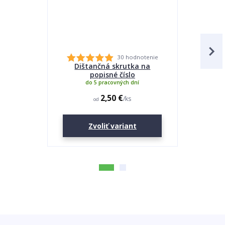
30 hodnotenie
Dištančná skrutka na
Lepidlo
popisné číslo
do 5 pracovných dní
2,50 €
/
ks
od
Zvoliť variant