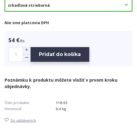
Nie sme platcovia DPH
54 €
/
ks
Pridať do košíka
Číslo produktu:
118-55
hmotnosť:
0,4 kg
Do obľúbených