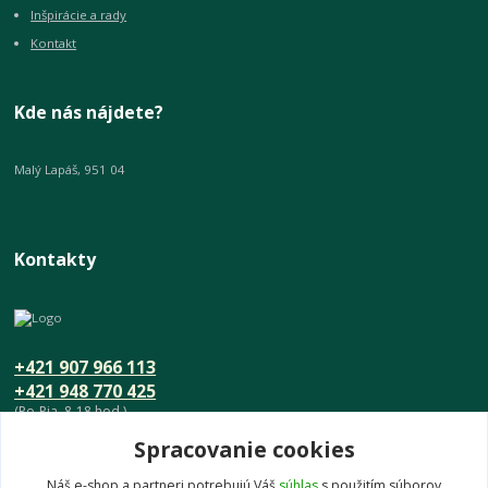
Inšpirácie a rady
Kontakt
Kde nás nájdete?
Malý Lapáš, 951 04
Kontakty
+421 907 966 113
+421 948 770 425
(Po-Pia, 8-18 hod.)
Spracovanie cookies
info@umeniedomova.sk
Náš e-shop a partneri potrebujú Váš
súhlas
s použitím súborov