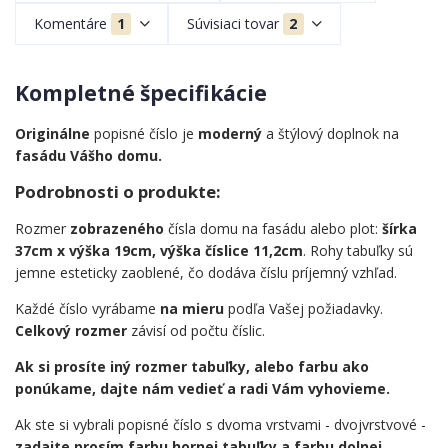
Komentáre
1
Súvisiaci tovar
2
Kompletné špecifikácie
Originálne
popisné číslo je
moderný
a štýlový doplnok na
fasádu Vášho domu.
Podrobnosti o produkte:
Rozmer
zobrazeného
čísla domu na fasádu alebo plot:
šírka
37cm x výška 19cm, výška číslice 11,2cm
. Rohy tabuľky sú
jemne esteticky zaoblené, čo dodáva číslu príjemný vzhľad.
Každé číslo vyrábame
na mieru
podľa Vašej požiadavky.
Celkový rozmer
závisí od počtu číslic.
Ak si prosíte iný rozmer tabuľky, alebo farbu ako
ponúkame, dajte nám vedieť a radi Vám vyhovieme.
Ak ste si vybrali popisné číslo s dvoma vrstvami - dvojvrstvové -
zadajte prosím farbu hornej tabuľky a farbu dolnej