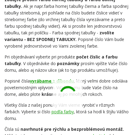
tabuľky.
Ak je napr.farba hornej tabuľky čierna a farba spodnej
tabuľky strieborná, pri pohľade na číslo budete číslice vidieť v
striebornej farbe (do vrchnej tabuľky čísla vyrezávame a preto
farbu spodnej tabuľky vidieť). Ak si prosíte len jednovrstvovú
tabuľku, tak pri políčku - Farba spodnej tabuľky -
zvolíte
variantu - BEZ SPODNEJ TABUĽKY.
Popisné číslo Vám bude
vyrobené jednovrstvové vo Vami zvolenej farbe.
Pri objednávaní vyberte pri produkte
počet číslic a farbu
tabuľky
. V objednávke do
poznámky
prosím vpíšte Vaše číslo
domu, alebo aj názov ulice (ak to typ produktu umožňuje).
Popisné čísla
vyrábame z dibondu
,
ktorý veľmi dobre odoláva
poveternostným vplyvom. Vďaka tomu bude Vaše číslo na
dome, alebo plote
krásne
aj po mnohých rokoch.
Všetky čísla z našej ponuky Vám vieme vyrobiť v rôznych
farbách. Vyberte si číslo
podľa farby
, ktorá sa hodí k štýlu Vášho
domu.
Čísla sú
navrhnuté pre rýchlu a bezproblémovú montáž.