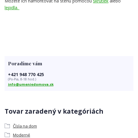
Môžete ich namontovať na stenu pomocou
skrutiek
alebo
lepidla.
Poradíme vám
+421 948 770 425
(Po-Pia, 8-18 hod.)
info@umeniedomova.sk
Tovar zaradený v kategóriách
Čísla na dom
Moderné