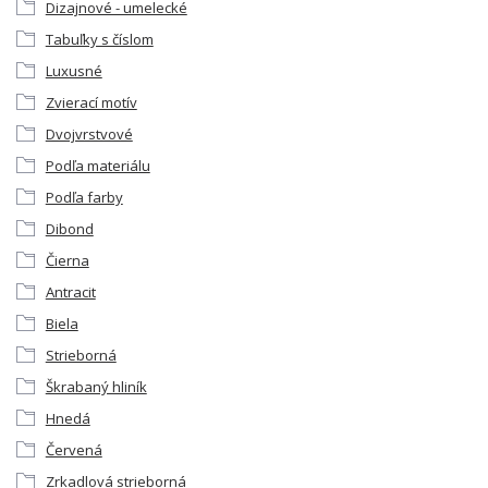
Dizajnové - umelecké
Tabuľky s číslom
Luxusné
Zvierací motív
Dvojvrstvové
Podľa materiálu
Podľa farby
Dibond
Čierna
Antracit
Biela
Strieborná
Škrabaný hliník
Hnedá
Červená
Zrkadlová strieborná