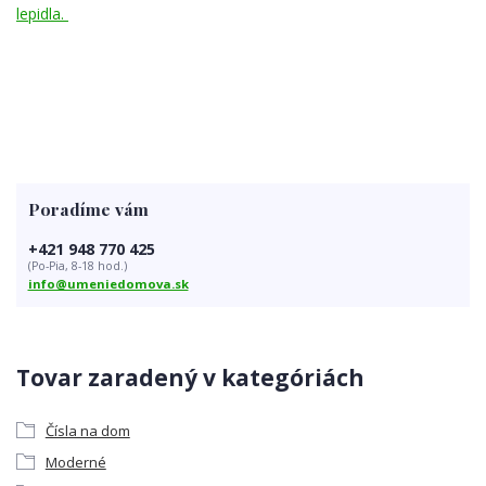
lepidla.
Poradíme vám
+421 948 770 425
(Po-Pia, 8-18 hod.)
info@umeniedomova.sk
Tovar zaradený v kategóriách
Čísla na dom
Moderné