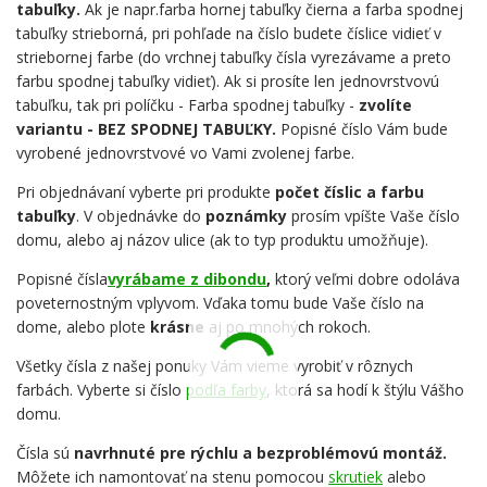
tabuľky.
Ak je napr.farba hornej tabuľky čierna a farba spodnej
tabuľky strieborná, pri pohľade na číslo budete číslice vidieť v
striebornej farbe (do vrchnej tabuľky čísla vyrezávame a preto
farbu spodnej tabuľky vidieť). Ak si prosíte len jednovrstvovú
tabuľku, tak pri políčku - Farba spodnej tabuľky -
zvolíte
variantu - BEZ SPODNEJ TABUĽKY.
Popisné číslo Vám bude
vyrobené jednovrstvové vo Vami zvolenej farbe.
Pri objednávaní vyberte pri produkte
počet číslic a farbu
tabuľky
. V objednávke do
poznámky
prosím vpíšte Vaše číslo
domu, alebo aj názov ulice (ak to typ produktu umožňuje).
Popisné čísla
vyrábame z dibondu
,
ktorý veľmi dobre odoláva
poveternostným vplyvom. Vďaka tomu bude Vaše číslo na
dome, alebo plote
krásne
aj po mnohých rokoch.
Všetky čísla z našej ponuky Vám vieme vyrobiť v rôznych
farbách. Vyberte si číslo
podľa farby
, ktorá sa hodí k štýlu Vášho
domu.
Čísla sú
navrhnuté pre rýchlu a bezproblémovú montáž.
Môžete ich namontovať na stenu pomocou
skrutiek
alebo