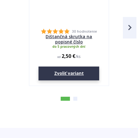
30 hodnotenie
Dištančná skrutka na
Lepidlo
popisné číslo
do 5 pracovných dní
2,50 €
/
ks
od
Zvoliť variant