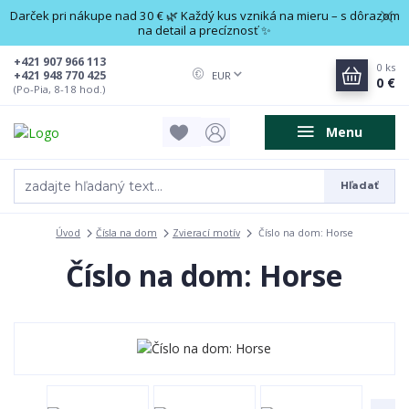
Darček pri nákupe nad 30 € 🌿 Každý kus vzniká na mieru – s dôrazom
na detail a precíznosť ✨
+421 907 966 113
0
ks
+421 948 770 425
EUR
0 €
(Po-Pia, 8-18 hod.)
Menu
Hľadať
Úvod
Čísla na dom
Zvierací motív
Číslo na dom: Horse
Číslo na dom: Horse