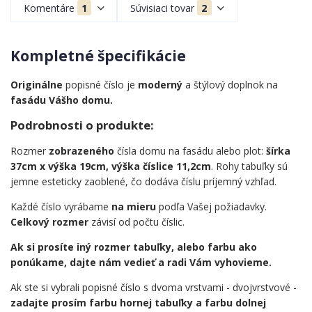
Komentáre
1
Súvisiaci tovar
2
Kompletné špecifikácie
Originálne
popisné číslo je
moderný
a štýlový doplnok na
fasádu Vášho domu.
Podrobnosti o produkte:
Rozmer
zobrazeného
čísla domu na fasádu alebo plot:
šírka
37cm x výška 19cm, výška číslice 11,2cm
. Rohy tabuľky sú
jemne esteticky zaoblené, čo dodáva číslu príjemný vzhľad.
Každé číslo vyrábame
na mieru
podľa Vašej požiadavky.
Celkový rozmer
závisí od počtu číslic.
Ak si prosíte iný rozmer tabuľky, alebo farbu ako
ponúkame, dajte nám vedieť a radi Vám vyhovieme.
Ak ste si vybrali popisné číslo s dvoma vrstvami - dvojvrstvové -
zadajte prosím farbu hornej tabuľky a farbu dolnej