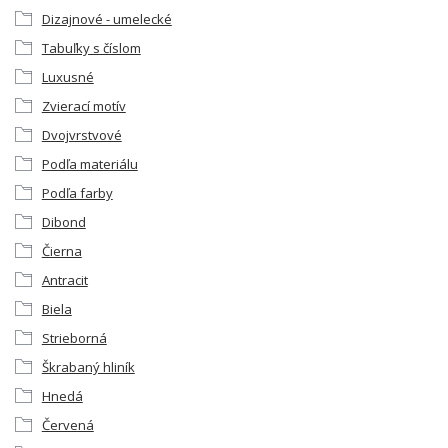
Dizajnové - umelecké
Tabuľky s číslom
Luxusné
Zvierací motív
Dvojvrstvové
Podľa materiálu
Podľa farby
Dibond
Čierna
Antracit
Biela
Strieborná
Škrabaný hliník
Hnedá
Červená