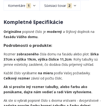
Komentáre
1
Súvisiaci tovar
2
Kompletné špecifikácie
Originálne
popisné číslo je
moderný
a štýlový doplnok na
fasádu Vášho domu.
Podrobnosti o produkte:
Rozmer
zobrazeného
čísla domu na fasádu alebo plot:
šírka
37cm x výška 19cm, výška číslice 11,2cm
. Rohy tabuľky sú
jemne esteticky zaoblené, čo dodáva číslu príjemný vzhľad.
Každé číslo vyrábame
na mieru
podľa Vašej požiadavky.
Celkový rozmer
závisí od počtu číslic.
Ak si prosíte iný rozmer tabuľky, alebo farbu ako
ponúkame, dajte nám vedieť a radi Vám vyhovieme.
Ak ste si vybrali popisné číslo s dvoma vrstvami - dvojvrstvové -
zadajte prosím farbu hornej tabuľky a farbu dolnej