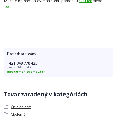
Môžete ich namontovať na stenu pomocou
skrutiek
alebo
lepidla.
Poradíme vám
+421 948 770 425
(Po-Pia, 8-18 hod.)
info@umeniedomova.sk
Tovar zaradený v kategóriách
Čísla na dom
Moderné