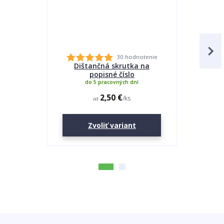
30 hodnotenie
Dištančná skrutka na
Lepidlo
popisné číslo
do 5 pracovných dní
2,50 €
/
ks
od
Zvoliť variant