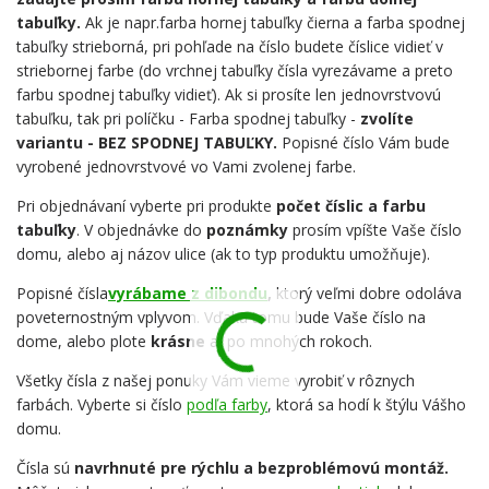
tabuľky.
Ak je napr.farba hornej tabuľky čierna a farba spodnej
tabuľky strieborná, pri pohľade na číslo budete číslice vidieť v
striebornej farbe (do vrchnej tabuľky čísla vyrezávame a preto
farbu spodnej tabuľky vidieť). Ak si prosíte len jednovrstvovú
tabuľku, tak pri políčku - Farba spodnej tabuľky -
zvolíte
variantu - BEZ SPODNEJ TABUĽKY.
Popisné číslo Vám bude
vyrobené jednovrstvové vo Vami zvolenej farbe.
Pri objednávaní vyberte pri produkte
počet číslic a farbu
tabuľky
. V objednávke do
poznámky
prosím vpíšte Vaše číslo
domu, alebo aj názov ulice (ak to typ produktu umožňuje).
Popisné čísla
vyrábame z dibondu
,
ktorý veľmi dobre odoláva
poveternostným vplyvom. Vďaka tomu bude Vaše číslo na
dome, alebo plote
krásne
aj po mnohých rokoch.
Všetky čísla z našej ponuky Vám vieme vyrobiť v rôznych
farbách. Vyberte si číslo
podľa farby
, ktorá sa hodí k štýlu Vášho
domu.
Čísla sú
navrhnuté pre rýchlu a bezproblémovú montáž.