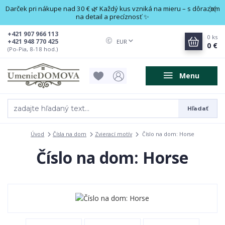
Darček pri nákupe nad 30 € 🌿 Každý kus vzniká na mieru – s dôrazom
na detail a precíznosť ✨
+421 907 966 113
0
ks
+421 948 770 425
EUR
0 €
(Po-Pia, 8-18 hod.)
Menu
Hľadať
Úvod
Čísla na dom
Zvierací motív
Číslo na dom: Horse
Číslo na dom: Horse