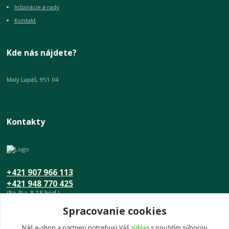
Inšpirácie a rady
Kontakt
Kde nás nájdete?
Malý Lapáš, 951 04
Kontakty
+421 907 966 113
+421 948 770 425
(Po-Pia, 8-18 hod.)
Spracovanie cookies
info@umeniedomova.sk
Náš e-shop a partneri potrebujú Váš
súhlas
s použitím súborov