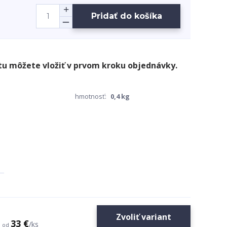
Pridať do košíka
hmotnosť:
0,4 kg
Zvoliť variant
33 €
/
ks
od