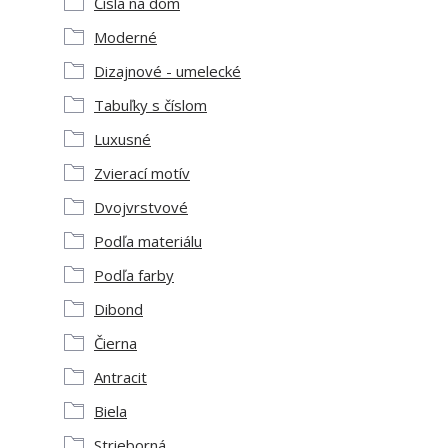
Čísla na dom
Moderné
Dizajnové - umelecké
Tabuľky s číslom
Luxusné
Zvierací motív
Dvojvrstvové
Podľa materiálu
Podľa farby
Dibond
Čierna
Antracit
Biela
Strieborná