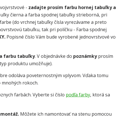
dvojvrstvové -
zadajte prosím farbu hornej tabuľky a
uľky čierna a farba spodnej tabuľky strieborná, pri
j farbe (do vrchnej tabuľky čísla vyrezávame a preto
dnovrstvovú tabuľku, tak pri políčku - Farba spodnej
KY.
Popisné číslo Vám bude vyrobené jednovrstvové vo
 a farbu tabuľky
. V objednávke do
poznámky
prosím
o typ produktu umožňuje).
obre odoláva poveternostným vplyvom. Vďaka tomu
o mnohých rokoch.
znych farbách. Vyberte si číslo
podľa farby
, ktorá sa
 montáž.
Môžete ich namontovať na stenu pomocou