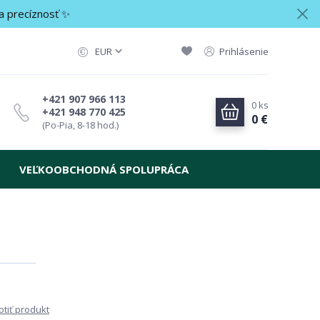
a precíznosť ✨
EUR
Prihlásenie
+421 907 966 113
0
ks
+421 948 770 425
0 €
(Po-Pia, 8-18 hod.)
VEĽKOOBCHODNÁ SPOLUPRÁCA
tiť produkt