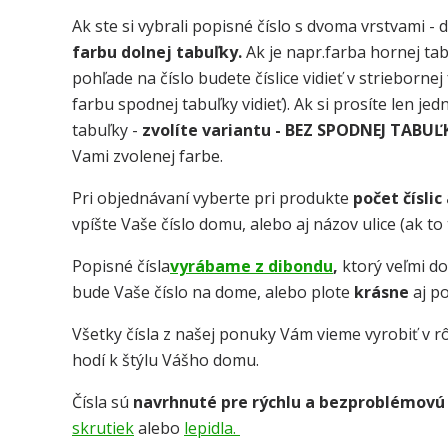
Ak ste si vybrali popisné číslo s dvoma vrstvami - 
farbu dolnej tabuľky.
Ak je napr.farba hornej tab
pohľade na číslo budete číslice vidieť v strieborne
farbu spodnej tabuľky vidieť). Ak si prosíte len je
tabuľky -
zvolíte variantu - BEZ SPODNEJ TABUĽ
Vami zvolenej farbe.
Pri objednávaní vyberte pri produkte
počet číslic
vpíšte Vaše číslo domu, alebo aj názov ulice (ak t
Popisné čísla
vyrábame z dibondu
,
ktorý veľmi d
bude Vaše číslo na dome, alebo plote
krásne
aj p
Všetky čísla z našej ponuky Vám vieme vyrobiť v rô
hodí k štýlu Vášho domu.
Čísla sú
navrhnuté pre rýchlu a bezproblémovú
skrutiek
alebo
lepidla.