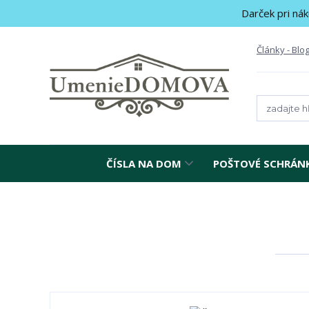
Darček pri nák
Články - Blo
ČÍSLA NA DOM
POŠTOVÉ SCHRÁN