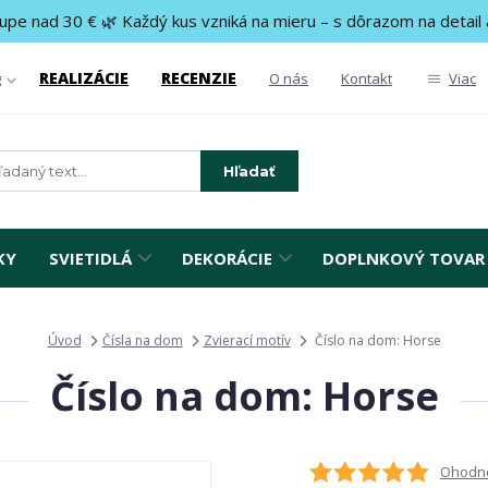
upe nad 30 € 🌿 Každý kus vzniká na mieru – s dôrazom na detail 
REALIZÁCIE
RECENZIE
g
O nás
Kontakt
Viac
Hľadať
KY
SVIETIDLÁ
DEKORÁCIE
DOPLNKOVÝ TOVAR
Úvod
Čísla na dom
Zvierací motív
Číslo na dom: Horse
Číslo na dom: Horse
Ohodno