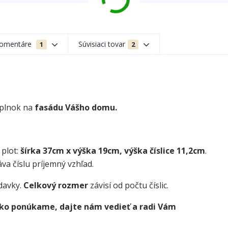
omentáre
Súvisiaci tovar
1
2
oplnok na
fasádu Vášho domu.
 plot:
šírka 37cm x výška 19cm, výška číslice 11,2cm
.
va číslu príjemný vzhľad.
davky.
Celkový rozmer
závisí od počtu číslic.
 ako ponúkame, dajte nám vedieť a radi Vám