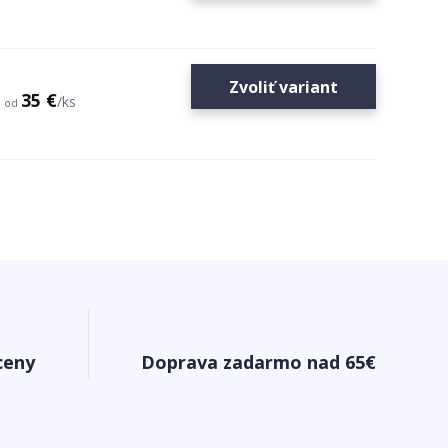
Zvoliť variant
35 €
/
ks
od
ceny
Doprava zadarmo nad 65€