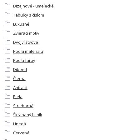
Dizajnové - umelecké
Tabuľky s číslom
Luxusné
Zvierací motív
Dvojvrstvové
Podľa materiálu
Podľa farby
Dibond
Čierna
Antracit
Biela
Strieborná
Škrabaný hliník
Hnedá
Červená