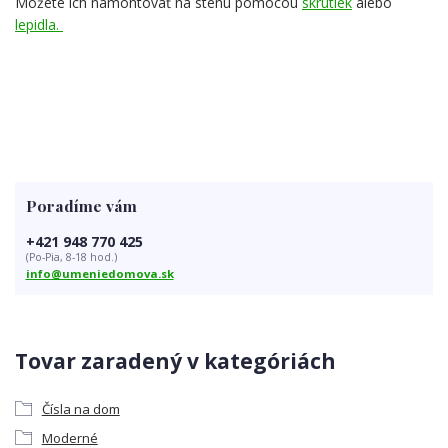
Môžete ich namontovať na stenu pomocou
skrutiek
alebo
lepidla.
Poradíme vám
+421 948 770 425
(Po-Pia, 8-18 hod.)
info@umeniedomova.sk
Tovar zaradený v kategóriách
Čísla na dom
Moderné