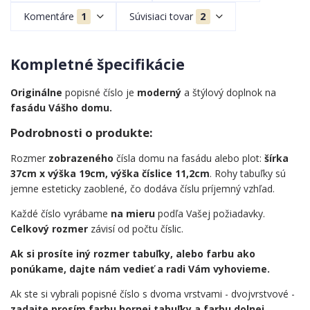
Komentáre
1
Súvisiaci tovar
2
Kompletné špecifikácie
Originálne
popisné číslo je
moderný
a štýlový doplnok na
fasádu Vášho domu.
Podrobnosti o produkte:
Rozmer
zobrazeného
čísla domu na fasádu alebo plot:
šírka
37cm x výška 19cm, výška číslice 11,2cm
. Rohy tabuľky sú
jemne esteticky zaoblené, čo dodáva číslu príjemný vzhľad.
Každé číslo vyrábame
na mieru
podľa Vašej požiadavky.
Celkový rozmer
závisí od počtu číslic.
Ak si prosíte iný rozmer tabuľky, alebo farbu ako
ponúkame, dajte nám vedieť a radi Vám vyhovieme.
Ak ste si vybrali popisné číslo s dvoma vrstvami - dvojvrstvové -
zadajte prosím farbu hornej tabuľky a farbu dolnej