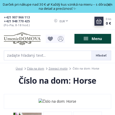
Darček pri nákupe nad 30 € 🌿 Každý kus vzniká na mieru – s dôrazom
na detail a precíznosť ✨
+421 907 966 113
0
ks
+421 948 770 425
EUR
0 €
(Po-Pia, 8-18 hod.)
Menu
Hľadať
Úvod
Čísla na dom
Zvierací motív
Číslo na dom: Horse
Číslo na dom: Horse