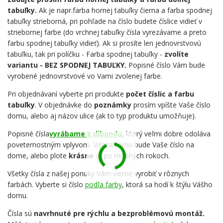
tabuľky.
Ak je napr.farba hornej tabuľky čierna a farba spodnej
tabuľky strieborná, pri pohľade na číslo budete číslice vidieť v
striebornej farbe (do vrchnej tabuľky čísla vyrezávame a preto
farbu spodnej tabuľky vidieť). Ak si prosíte len jednovrstvovú
tabuľku, tak pri políčku - Farba spodnej tabuľky -
zvolíte
variantu - BEZ SPODNEJ TABUĽKY.
Popisné číslo Vám bude
vyrobené jednovrstvové vo Vami zvolenej farbe.
Pri objednávaní vyberte pri produkte
počet číslic a farbu
tabuľky
. V objednávke do
poznámky
prosím vpíšte Vaše číslo
domu, alebo aj názov ulice (ak to typ produktu umožňuje).
Popisné čísla
vyrábame z dibondu
,
ktorý veľmi dobre odoláva
poveternostným vplyvom. Vďaka tomu bude Vaše číslo na
dome, alebo plote
krásne
aj po mnohých rokoch.
Všetky čísla z našej ponuky Vám vieme vyrobiť v rôznych
farbách. Vyberte si číslo
podľa farby
, ktorá sa hodí k štýlu Vášho
domu.
Čísla sú
navrhnuté pre rýchlu a bezproblémovú montáž.