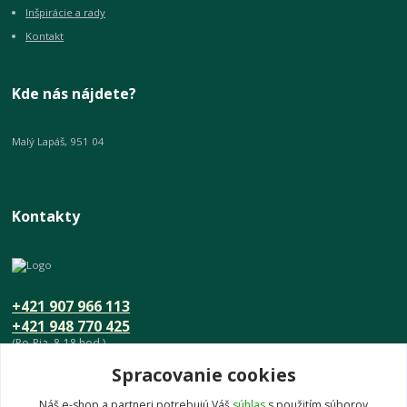
Inšpirácie a rady
Kontakt
Kde nás nájdete?
Malý Lapáš, 951 04
Kontakty
+421 907 966 113
+421 948 770 425
(Po-Pia, 8-18 hod.)
Spracovanie cookies
info@umeniedomova.sk
Náš e-shop a partneri potrebujú Váš
súhlas
s použitím súborov