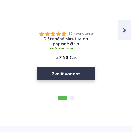
30 hodnotenie
Dištančná skrutka na
Lepidlo
popisné číslo
do 5 pracovných dní
2,50 €
/
ks
od
Zvoliť variant