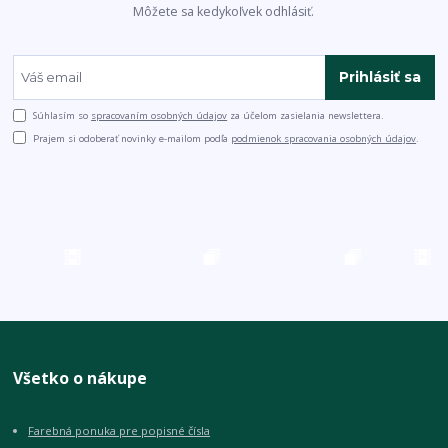
Môžete sa kedykoľvek odhlásiť.
Prihlásiť sa
Súhlasím so
spracovaním osobných údajov
za účelom zasielania newslettera.
Prajem si odoberať novinky e-mailom podľa
podmienok spracovania osobných údajov
.
Všetko o nákupe
Farebná ponuka pre popisné čísla