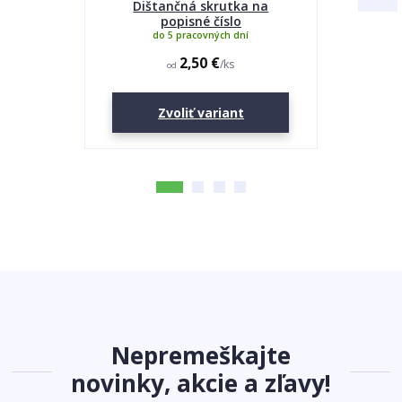
Dištančná skrutka na
Lepidlo
popisné číslo
do 5 pracovných dní
2,50 €
/
ks
od
Zvoliť variant
Nepremeškajte
novinky, akcie a zľavy!