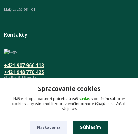
Malý Lapáš, 951 04
Kontakty
+421 907 966 113
+421 948 770 425
(Po-Pia, 8-18 hod.)
Spracovanie cookies
info@umeniedomova.sk
Náš e-shop a partneri potrebujú Váš
súhlas
s použitím súborov
cookies, aby Vám mohli zobrazovať informácie týkajúce sa Vašich
záujmov.
Nastavenia
Súhlasím
© UmenieDomova.sk