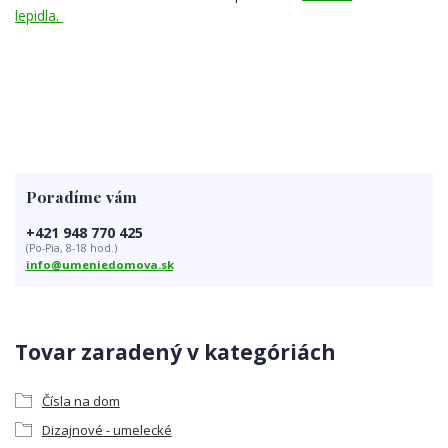
lepidla.
Poradíme vám
+421 948 770 425
(Po-Pia, 8-18 hod.)
info@umeniedomova.sk
Tovar zaradený v kategóriách
Čísla na dom
Dizajnové - umelecké