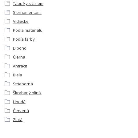
Tabuľky s číslom
S ornamentami
Vidiecke
Podľa materiálu
Podľa farby
Dibond
Čierna
Antracit
Biela
Strieborná
Škrabaný hliník
Hnedá
Červená
Zlatá