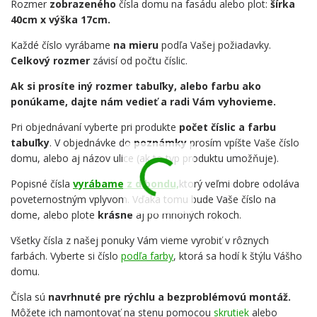
Rozmer
zobrazeného
čísla domu na fasádu alebo plot:
šírka
40cm x výška 17cm.
Každé číslo vyrábame
na mieru
podľa Vašej požiadavky.
Celkový rozmer
závisí od počtu číslic.
Ak si prosíte iný rozmer tabuľky, alebo farbu ako
ponúkame, dajte nám vedieť a radi Vám vyhovieme.
Pri objednávaní vyberte pri produkte
počet číslic a farbu
tabuľky
. V objednávke do
poznámky
prosím vpíšte Vaše číslo
domu, alebo aj názov ulice (ak to typ produktu umožňuje).
Popisné čísla
vyrábame z dibondu,
ktorý veľmi dobre odoláva
poveternostným vplyvom. Vďaka tomu bude Vaše číslo na
dome, alebo plote
krásne
aj po mnohých rokoch.
Všetky čísla z našej ponuky Vám vieme vyrobiť v rôznych
farbách. Vyberte si číslo
podľa farby
, ktorá sa hodí k štýlu Vášho
domu.
Čísla sú
navrhnuté pre rýchlu a bezproblémovú montáž.
Môžete ich namontovať na stenu pomocou
skrutiek
alebo