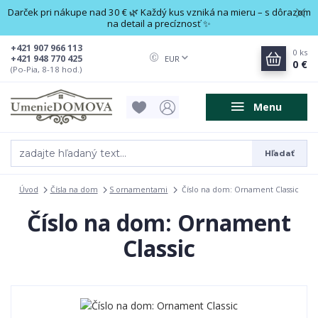
Darček pri nákupe nad 30 € 🌿 Každý kus vzniká na mieru – s dôrazom
na detail a precíznosť ✨
+421 907 966 113
0
ks
+421 948 770 425
EUR
0 €
(Po-Pia, 8-18 hod.)
Menu
Hľadať
Úvod
Čísla na dom
S ornamentami
Číslo na dom: Ornament Classic
Číslo na dom: Ornament
Classic