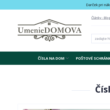
Darček pri nák
Články - Blo
ČÍSLA NA DOM
POŠTOVÉ SCHRÁN
Čís