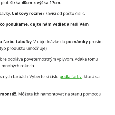
 plot:
šírka 40cm x výška 17cm.
davky.
Celkový rozmer
závisí od počtu číslic.
 ako ponúkame, dajte nám vedieť a radi Vám
 a farbu tabuľky
. V objednávke do
poznámky
prosím
o typ produktu umožňuje).
obre odoláva poveternostným vplyvom. Vďaka tomu
o mnohých rokoch.
znych farbách. Vyberte si číslo
podľa farby
, ktorá sa
 montáž.
Môžete ich namontovať na stenu pomocou