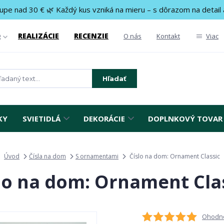
upe nad 30 € 🌿 Každý kus vzniká na mieru – s dôrazom na detail 
REALIZÁCIE
RECENZIE
g
O nás
Kontakt
Viac
Hľadať
KY
SVIETIDLÁ
DEKORÁCIE
DOPLNKOVÝ TOVAR
Úvod
Čísla na dom
S ornamentami
Číslo na dom: Ornament Classic
lo na dom: Ornament Cla
Ohodno