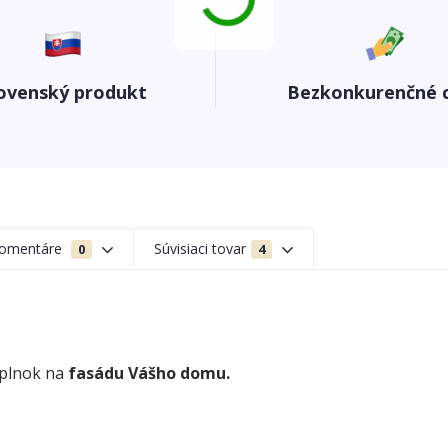
ovenský produkt
Bezkonkurenčné 
omentáre
Súvisiaci tovar
0
4
oplnok na
fasádu Vášho domu.