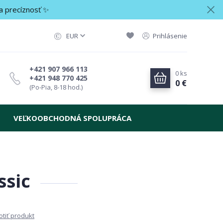
a precíznosť ✨
EUR
Prihlásenie
+421 907 966 113
0
ks
+421 948 770 425
0 €
(Po-Pia, 8-18 hod.)
VEĽKOOBCHODNÁ SPOLUPRÁCA
ssic
tiť produkt