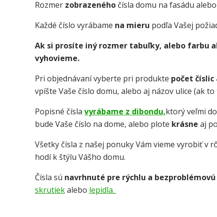
Rozmer
zobrazeného
čísla domu na fasádu alebo
Každé číslo vyrábame
na mieru
podľa Vašej požia
Ak si prosíte iný rozmer tabuľky, alebo farbu
vyhovieme.
Pri objednávaní vyberte pri produkte
počet číslic
vpíšte Vaše číslo domu, alebo aj názov ulice (ak t
Popisné čísla
vyrábame z dibondu,
ktorý veľmi d
bude Vaše číslo na dome, alebo plote
krásne
aj p
Všetky čísla z našej ponuky Vám vieme vyrobiť v rô
hodí k štýlu Vášho domu.
Čísla sú
navrhnuté pre rýchlu a bezproblémovú
skrutiek
alebo
lepidla.