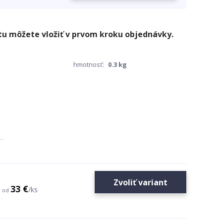
hmotnosť:
0.3 kg
Zvoliť variant
33 €
/
ks
od