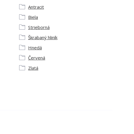
Antracit
Biela
Strieborná
Škrabaný hliník
Hnedá
Červená
Zlatá