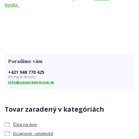
lepidla.
Poradíme vám
+421 948 770 425
(Po-Pia, 8-18 hod.)
info@umeniedomova.sk
Tovar zaradený v kategóriách
Čísla na dom
Dizajnové - umelecké