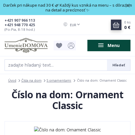
Darček pri nákupe nad 30 € 🌿 Každý kus vzniká na mieru – s dôrazom
na detail a precíznosť ✨
+421 907 966 113
0
ks
+421 948 770 425
EUR
0 €
(Po-Pia, 8-18 hod.)
Menu
Hľadať
Úvod
Čísla na dom
S ornamentami
Číslo na dom: Ornament Classic
Číslo na dom: Ornament
Classic