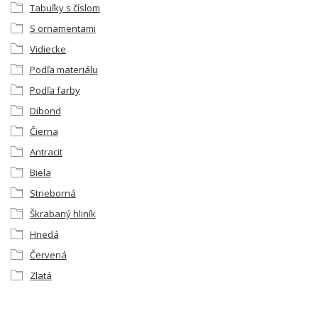
Tabuľky s číslom
S ornamentami
Vidiecke
Podľa materiálu
Podľa farby
Dibond
Čierna
Antracit
Biela
Strieborná
Škrabaný hliník
Hnedá
Červená
Zlatá