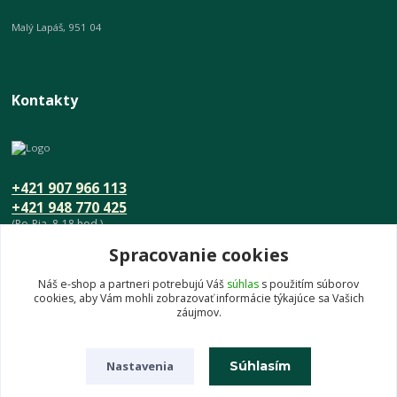
Malý Lapáš, 951 04
Kontakty
+421 907 966 113
+421 948 770 425
(Po-Pia, 8-18 hod.)
Spracovanie cookies
info@umeniedomova.sk
Náš e-shop a partneri potrebujú Váš
súhlas
s použitím súborov
cookies, aby Vám mohli zobrazovať informácie týkajúce sa Vašich
záujmov.
Nastavenia
Súhlasím
© UmenieDomova.sk