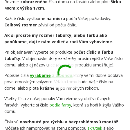
Rozmer
zobrazeného
čísla domu na fasádu alebo plot:
šírka
40cm x výška 17cm.
Každé číslo vyrábame
na mieru
podľa Vašej požiadavky.
Celkový rozmer
závisí od počtu číslic.
Ak si prosíte iný rozmer tabuľky, alebo farbu ako
ponúkame, dajte nám vedieť a radi Vám vyhovieme.
Pri objednávaní vyberte pri produkte
počet číslic a farbu
tabuľky
. V objednávke do
poznámky
prosím vpíšte Vaše číslo
domu, alebo aj názov ulice (ak to typ produktu umožňuje).
Popisné čísla
vyrábame z dibondu,
ktorý veľmi dobre odoláva
poveternostným vplyvom. Vďaka tomu bude Vaše číslo na
dome, alebo plote
krásne
aj po mnohých rokoch.
Všetky čísla z našej ponuky Vám vieme vyrobiť v rôznych
farbách. Vyberte si číslo
podľa farby
, ktorá sa hodí k štýlu Vášho
domu.
Čísla sú
navrhnuté pre rýchlu a bezproblémovú montáž.
Môžete ich namontovať na stenu pomocou
skrutiek
alebo