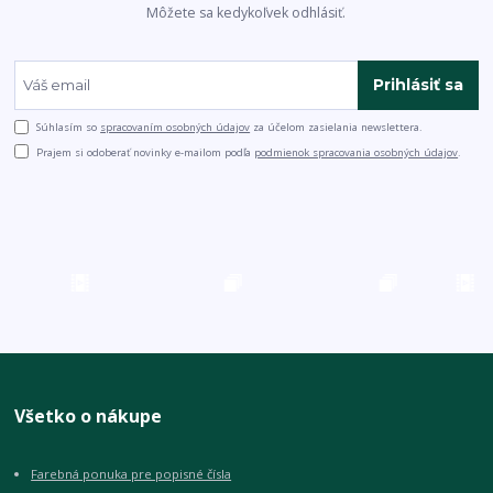
Môžete sa kedykoľvek odhlásiť.
Prihlásiť sa
Súhlasím so
spracovaním osobných údajov
za účelom zasielania newslettera.
Prajem si odoberať novinky e-mailom podľa
podmienok spracovania osobných údajov
.
Všetko o nákupe
Farebná ponuka pre popisné čísla