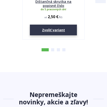
Dištančná skrutka na
Lepidlo
popisné číslo
do 5 pracovných dní
2,50 €
/
ks
od
Zvoliť variant
Nepremeškajte
novinky, akcie a zľavy!