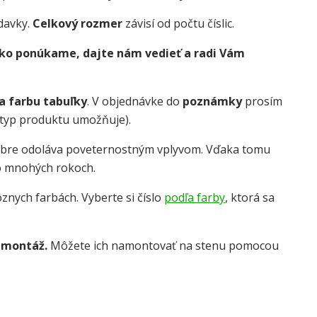
davky.
Celkový rozmer
závisí od počtu číslic.
 ako ponúkame, dajte nám vedieť a radi Vám
 a farbu tabuľky
. V objednávke do
poznámky
prosím
o typ produktu umožňuje).
obre odoláva poveternostným vplyvom. Vďaka tomu
o mnohých rokoch.
znych farbách. Vyberte si číslo
podľa farby
, ktorá sa
 montáž.
Môžete ich namontovať na stenu pomocou