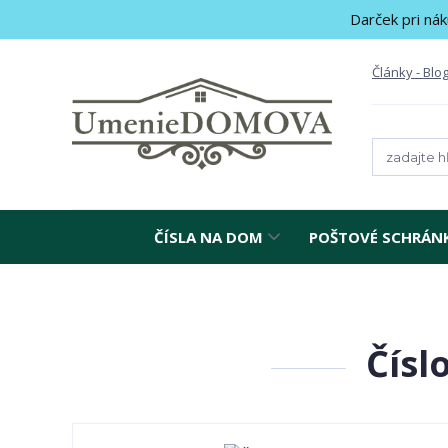
Darček pri nák
Články - Blo
ČÍSLA NA DOM
POŠTOVÉ SCHRÁN
Čísl