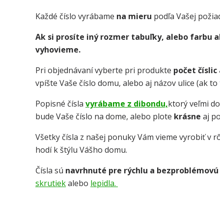
Každé číslo vyrábame
na mieru
podľa Vašej požia
Ak si prosíte iný rozmer tabuľky, alebo farbu
vyhovieme.
Pri objednávaní vyberte pri produkte
počet číslic
vpíšte Vaše číslo domu, alebo aj názov ulice (ak t
Popisné čísla
vyrábame z dibondu,
ktorý veľmi d
bude Vaše číslo na dome, alebo plote
krásne
aj p
Všetky čísla z našej ponuky Vám vieme vyrobiť v rô
hodí k štýlu Vášho domu.
Čísla sú
navrhnuté pre rýchlu a bezproblémovú
skrutiek
alebo
lepidla.