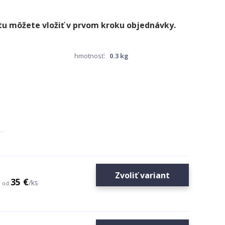
hmotnosť:
0.3 kg
Zvoliť variant
35 €
/
ks
od