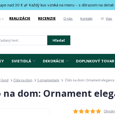
upe nad 30 € 🌿 Každý kus vzniká na mieru – s dôrazom na detail 
REALIZÁCIE
RECENZIE
g
O nás
Kontakt
Viac
Hľadať
KY
SVIETIDLÁ
DEKORÁCIE
DOPLNKOVÝ TOVAR
Úvod
Čísla na dom
S ornamentami
Číslo na dom: Ornament elegance
o na dom: Ornament ele
Ohodno