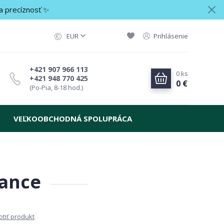
a precíznosť ✨
EUR
Prihlásenie
+421 907 966 113
0
ks
+421 948 770 425
0 €
(Po-Pia, 8-18 hod.)
VEĽKOOBCHODNÁ SPOLUPRÁCA
gance
tiť produkt