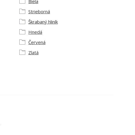
Biela
Strieborná
Škrabaný hliník
Hnedá
Červená
Zlatá