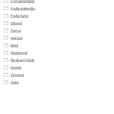
S ornamentami
Podľa materiálu
Podľa farby
Dibond
Čierna
Antracit
Biela
Strieborná
Škrabaný hliník
Hnedá
Červená
Zlatá