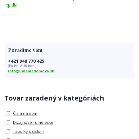
lepidla.
Poradíme vám
+421 948 770 425
(Po-Pia, 8-18 hod.)
info@umeniedomova.sk
Tovar zaradený v kategóriách
Čísla na dom
Dizajnové - umelecké
Tabuľky s číslom