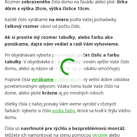
Rozmer
zobrazeného
čísla domu na fasádu alebo plot:
šírka
40cm x výška 25cm, výška číslice 13cm.
Každé číslo vyrábame
na mieru
podľa Vašej požiadavky.
Celkový rozmer
závisí od počtu číslic.
Ak si prosíte iný rozmer tabuľky, alebo farbu ako
ponúkame, dajte nám vedieť a radi Vám vyhovieme.
Pri objednávaní vyberte pri produkte
počet číslic a farbu
tabuľky
. V objednávke do
poznámky
prosím vpíšte Vaše číslo
domu, alebo aj názov ulice (ak to typ produktu umožňuje).
Popisné čísla
vyrábame z dibondu,
ktorý veľmi dobre odoláva
poveternostným vplyvom. Vďaka tomu bude Vaše číslo na
dome, alebo plote
krásne
aj po mnohých rokoch.
Všetky čísla z našej ponuky Vám vieme vyrobiť v rôznych
farbách. Vyberte si číslo
podľa farby
, ktorá sa hodí k štýlu Vášho
domu.
Čísla sú
navrhnuté pre rýchlu a bezproblémovú montáž.
Môžete ich namontovať na stenu pomocou
skrutiek
alebo