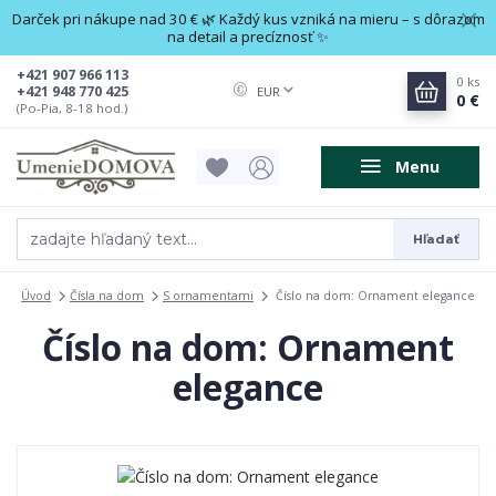
Darček pri nákupe nad 30 € 🌿 Každý kus vzniká na mieru – s dôrazom
na detail a precíznosť ✨
+421 907 966 113
0
ks
+421 948 770 425
EUR
0 €
(Po-Pia, 8-18 hod.)
Menu
Hľadať
Úvod
Čísla na dom
S ornamentami
Číslo na dom: Ornament elegance
Číslo na dom: Ornament
elegance