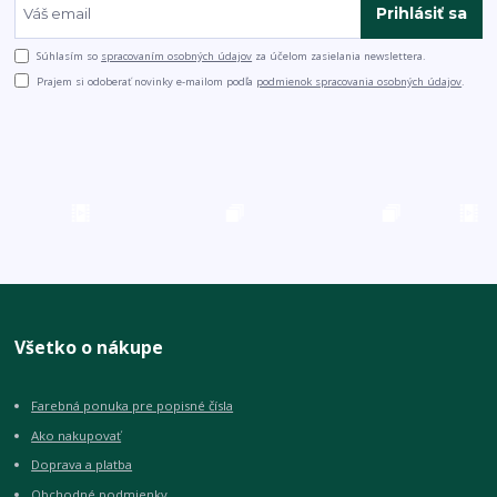
Prihlásiť sa
Súhlasím so
spracovaním osobných údajov
za účelom zasielania newslettera.
Prajem si odoberať novinky e-mailom podľa
podmienok spracovania osobných údajov
.
Všetko o nákupe
Farebná ponuka pre popisné čísla
Ako nakupovať
Doprava a platba
Obchodné podmienky