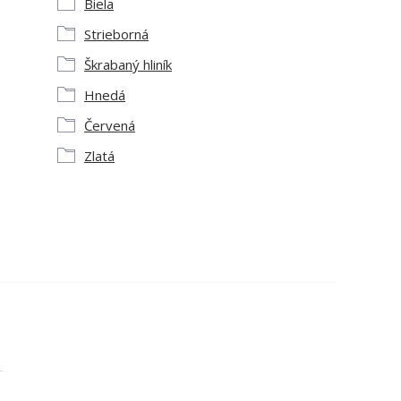
Biela
Strieborná
Škrabaný hliník
Hnedá
Červená
Zlatá