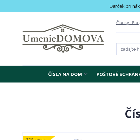
Darček pri nák
Články - Blo
ČÍSLA NA DOM
POŠTOVÉ SCHRÁN
Čí
TOP produkt