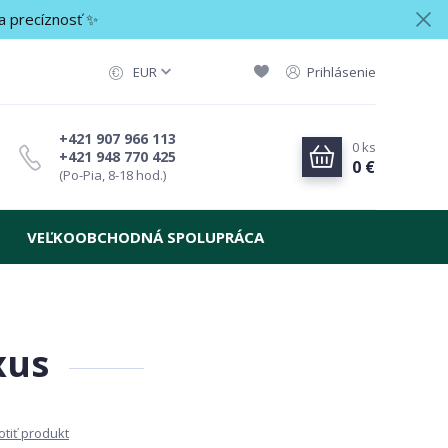
a precíznosť ✨
EUR
Prihlásenie
+421 907 966 113
0
ks
+421 948 770 425
0 €
(Po-Pia, 8-18 hod.)
VEĽKOOBCHODNÁ SPOLUPRÁCA
xus
tiť produkt