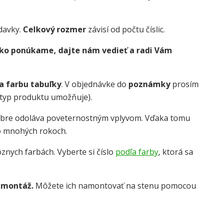
davky.
Celkový rozmer
závisí od počtu číslic.
 ako ponúkame, dajte nám vedieť a radi Vám
 a farbu tabuľky
. V objednávke do
poznámky
prosím
o typ produktu umožňuje).
obre odoláva poveternostným vplyvom. Vďaka tomu
o mnohých rokoch.
znych farbách. Vyberte si číslo
podľa farby
, ktorá sa
 montáž.
Môžete ich namontovať na stenu pomocou