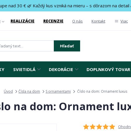
upe nad 30 € 🌿 Každý kus vzniká na mieru – s dôrazom na detail 
REALIZÁCIE
RECENZIE
g
O nás
Kontakt
Viac
Hľadať
KY
SVIETIDLÁ
DEKORÁCIE
DOPLNKOVÝ TOVAR
Úvod
Čísla na dom
S ornamentami
Číslo na dom: Ornament luxus
slo na dom: Ornament lu
Ohodno