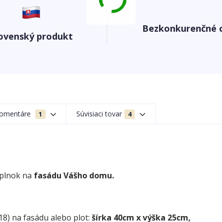
Bezkonkurenčné 
ovenský produkt
omentáre
Súvisiaci tovar
1
4
oplnok na
fasádu Vášho domu.
18) na fasádu alebo plot:
šírka 40cm x výška 25cm,