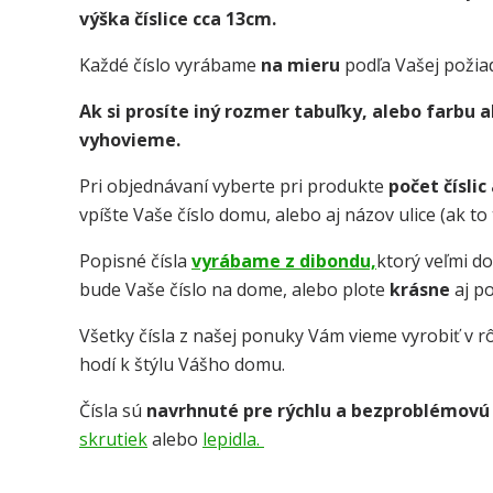
výška číslice cca 13cm.
Každé číslo vyrábame
na mieru
podľa Vašej požia
Ak si prosíte iný rozmer tabuľky, alebo farbu
vyhovieme.
Pri objednávaní vyberte pri produkte
počet číslic
vpíšte Vaše číslo domu, alebo aj názov ulice (ak t
Popisné čísla
vyrábame z dibondu,
ktorý veľmi d
bude Vaše číslo na dome, alebo plote
krásne
aj p
Všetky čísla z našej ponuky Vám vieme vyrobiť v rô
hodí k štýlu Vášho domu.
Čísla sú
navrhnuté pre rýchlu a bezproblémovú
skrutiek
alebo
lepidla.