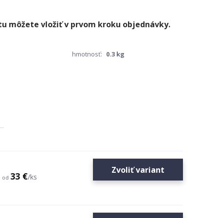
hmotnosť:
0.3 kg
Zvoliť variant
33 €
/
ks
od