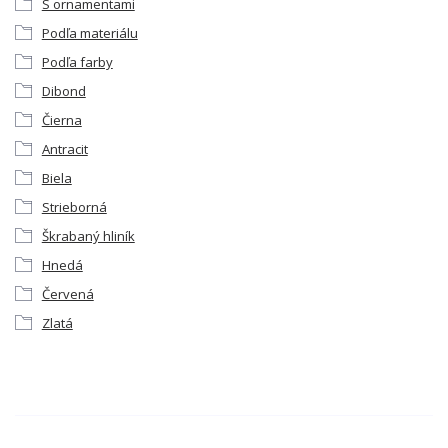
S ornamentami
Podľa materiálu
Podľa farby
Dibond
Čierna
Antracit
Biela
Strieborná
Škrabaný hliník
Hnedá
Červená
Zlatá