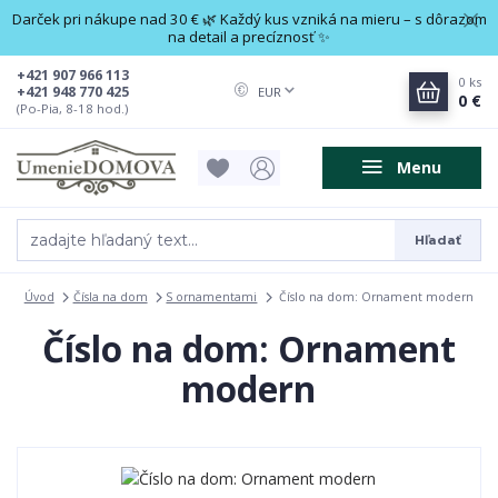
Darček pri nákupe nad 30 € 🌿 Každý kus vzniká na mieru – s dôrazom
na detail a precíznosť ✨
+421 907 966 113
0
ks
+421 948 770 425
EUR
0 €
(Po-Pia, 8-18 hod.)
Menu
Hľadať
Úvod
Čísla na dom
S ornamentami
Číslo na dom: Ornament modern
Číslo na dom: Ornament
modern