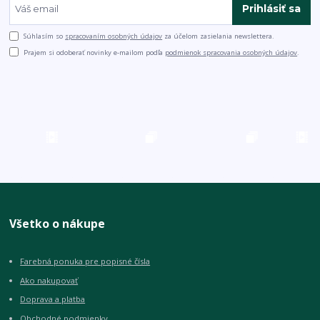
Prihlásiť sa
Súhlasím so
spracovaním osobných údajov
za účelom zasielania newslettera.
Prajem si odoberať novinky e-mailom podľa
podmienok spracovania osobných údajov
.
Všetko o nákupe
Farebná ponuka pre popisné čísla
Ako nakupovať
Doprava a platba
Obchodné podmienky