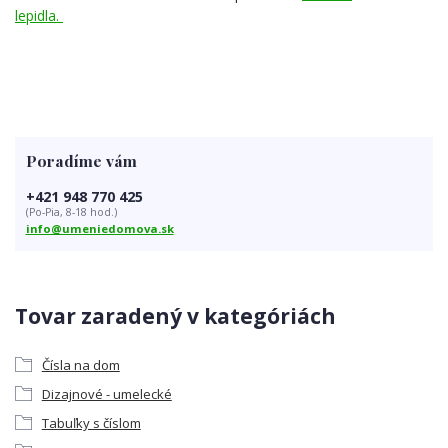
lepidla.
Poradíme vám
+421 948 770 425
(Po-Pia, 8-18 hod.)
info@umeniedomova.sk
Tovar zaradený v kategóriách
Čísla na dom
Dizajnové - umelecké
Tabuľky s číslom