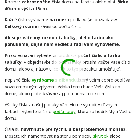
Rozmer
zobrazeného
čísla domu na fasádu alebo plot:
šírka
40cm x výška 15cm.
Každé číslo vyrábame
na mieru
podľa Vašej požiadavky.
Celkový rozmer
závisí od počtu číslic.
Ak si prosíte iný rozmer tabuľky, alebo farbu ako
ponúkame, dajte nám vedieť a radi Vám vyhovieme.
Pri objednávaní vyberte pri produkte
počet číslic a farbu
tabuľky
. V objednávke do
poznámky
prosím vpíšte Vaše číslo
domu, alebo aj názov ulice (ak to typ produktu umožňuje).
Popisné čísla
vyrábame z dibondu,
ktorý veľmi dobre odoláva
poveternostným vplyvom. Vďaka tomu bude Vaše číslo na
dome, alebo plote
krásne
aj po mnohých rokoch.
Všetky čísla z našej ponuky Vám vieme vyrobiť v rôznych
farbách. Vyberte si číslo
podľa farby
, ktorá sa hodí k štýlu Vášho
domu.
Čísla sú
navrhnuté pre rýchlu a bezproblémovú montáž.
Môžete ich namontovať na stenu pomocou
skrutiek
alebo