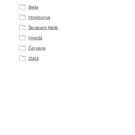
Biela
Strieborná
Škrabaný hliník
Hnedá
Červená
Zlatá