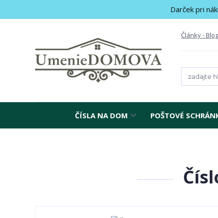
Darček pri nák
Články - Blo
ČÍSLA NA DOM
POŠTOVÉ SCHRÁN
Čís