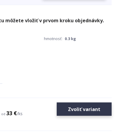
hmotnosť:
0.3 kg
Zvoliť variant
33 €
/
ks
od