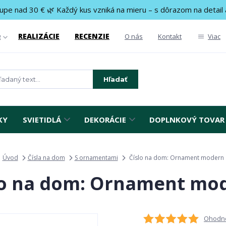
upe nad 30 € 🌿 Každý kus vzniká na mieru – s dôrazom na detail 
REALIZÁCIE
RECENZIE
g
O nás
Kontakt
Viac
Hľadať
KY
SVIETIDLÁ
DEKORÁCIE
DOPLNKOVÝ TOVAR
Úvod
Čísla na dom
S ornamentami
Číslo na dom: Ornament modern
lo na dom: Ornament mo
Ohodno