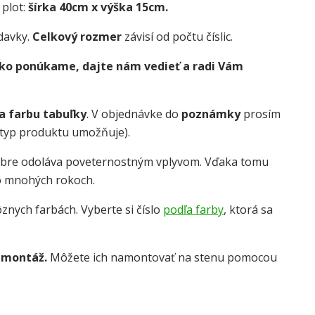
 plot:
šírka 40cm x výška 15cm.
davky.
Celkový rozmer
závisí od počtu číslic.
 ako ponúkame, dajte nám vedieť a radi Vám
 a farbu tabuľky
. V objednávke do
poznámky
prosím
o typ produktu umožňuje).
obre odoláva poveternostným vplyvom. Vďaka tomu
o mnohých rokoch.
znych farbách. Vyberte si číslo
podľa farby
, ktorá sa
 montáž.
Môžete ich namontovať na stenu pomocou