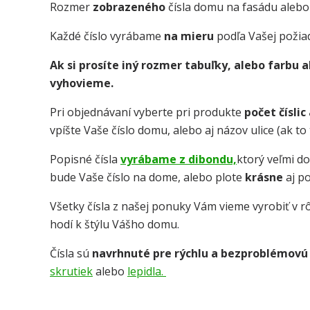
Rozmer
zobrazeného
čísla domu na fasádu alebo
Každé číslo vyrábame
na mieru
podľa Vašej požia
Ak si prosíte iný rozmer tabuľky, alebo farbu
vyhovieme.
Pri objednávaní vyberte pri produkte
počet číslic
vpíšte Vaše číslo domu, alebo aj názov ulice (ak t
Popisné čísla
vyrábame z dibondu,
ktorý veľmi d
bude Vaše číslo na dome, alebo plote
krásne
aj p
Všetky čísla z našej ponuky Vám vieme vyrobiť v rô
hodí k štýlu Vášho domu.
Čísla sú
navrhnuté pre rýchlu a bezproblémovú
skrutiek
alebo
lepidla.