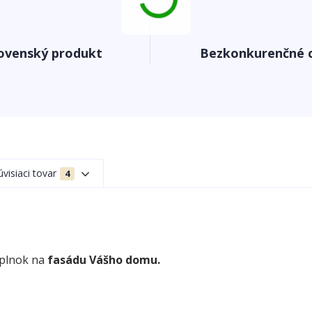
ovenský produkt
Bezkonkurenčné 
úvisiaci tovar
4
oplnok na
fasádu Vášho domu.