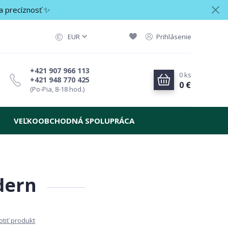
a precíznosť ✨
EUR
Prihlásenie
+421 907 966 113
0
ks
+421 948 770 425
0 €
(Po-Pia, 8-18 hod.)
VEĽKOOBCHODNÁ SPOLUPRÁCA
dern
tiť produkt