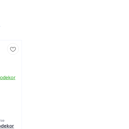
nie
odekor