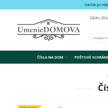
Darček pri nák
Články - Blo
ČÍSLA NA DOM
POŠTOVÉ SCHRÁN
Čí
TOP produkt