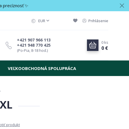
a precíznosť ✨
EUR
Prihlásenie
+421 907 966 113
0
ks
+421 948 770 425
0 €
(Po-Pia, 8-18 hod.)
VEĽKOOBCHODNÁ SPOLUPRÁCA
L
 XL
tiť produkt