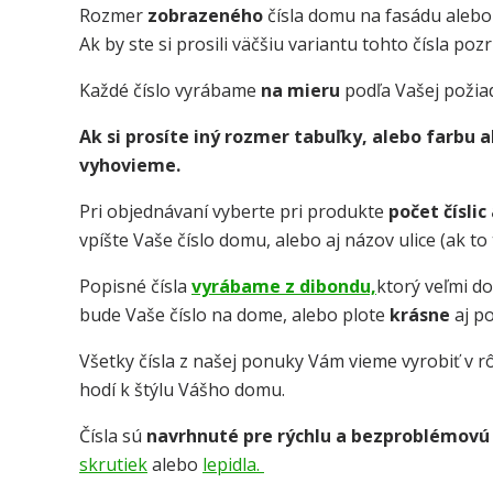
Rozmer
zobrazeného
čísla domu na fasádu alebo
Ak by ste si prosili väčšiu variantu tohto čísla po
Každé číslo vyrábame
na mieru
podľa Vašej požia
Ak si prosíte iný rozmer tabuľky, alebo farbu
vyhovieme.
Pri objednávaní vyberte pri produkte
počet číslic
vpíšte Vaše číslo domu, alebo aj názov ulice (ak t
Popisné čísla
vyrábame z dibondu,
ktorý veľmi d
bude Vaše číslo na dome, alebo plote
krásne
aj p
Všetky čísla z našej ponuky Vám vieme vyrobiť v rô
hodí k štýlu Vášho domu.
Čísla sú
navrhnuté pre rýchlu a bezproblémovú
skrutiek
alebo
lepidla.