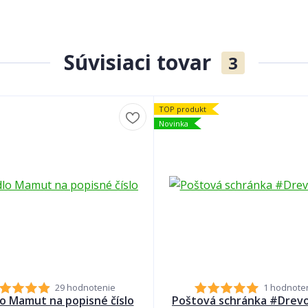
Súvisiaci tovar
3
TOP produkt
Novinka
29 hodnotenie
1 hodnote
lo Mamut na popisné číslo
Poštová schránka #Drev