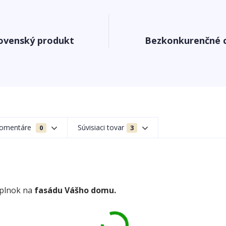
ovenský produkt
Bezkonkurenčné 
omentáre
Súvisiaci tovar
0
3
oplnok na
fasádu Vášho domu.