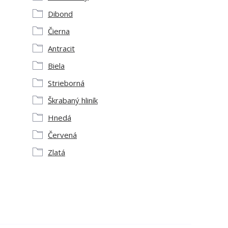
Dibond
Čierna
Antracit
Biela
Strieborná
Škrabaný hliník
Hnedá
Červená
Zlatá