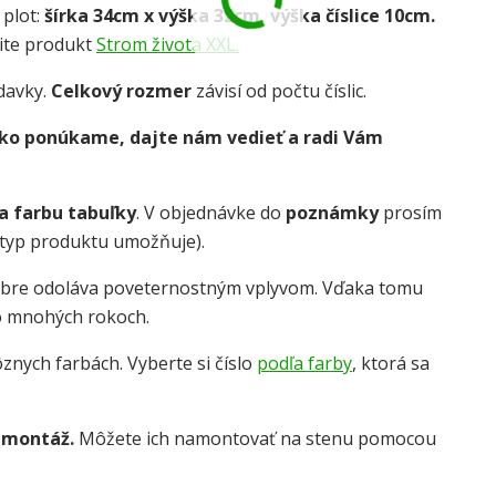
 plot:
šírka 34cm x výška 32cm, výška číslice 10cm.
zrite produkt
Strom života XXL.
davky.
Celkový rozmer
závisí od počtu číslic.
 ako ponúkame, dajte nám vedieť a radi Vám
 a farbu tabuľky
. V objednávke do
poznámky
prosím
o typ produktu umožňuje).
obre odoláva poveternostným vplyvom. Vďaka tomu
o mnohých rokoch.
znych farbách. Vyberte si číslo
podľa farby
, ktorá sa
 montáž.
Môžete ich namontovať na stenu pomocou