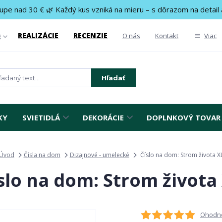
upe nad 30 € 🌿 Každý kus vzniká na mieru – s dôrazom na detail 
REALIZÁCIE
RECENZIE
g
O nás
Kontakt
Viac
Hľadať
KY
SVIETIDLÁ
DEKORÁCIE
DOPLNKOVÝ TOVAR
Úvod
Čísla na dom
Dizajnové - umelecké
Číslo na dom: Strom života X
slo na dom: Strom života
Ohodno