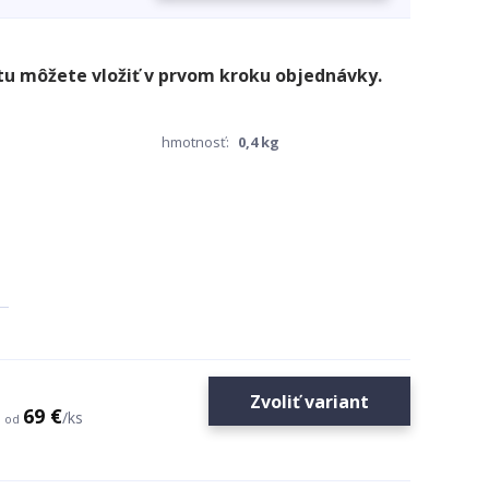
hmotnosť:
0,4 kg
Zvoliť variant
69 €
/
ks
od