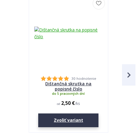
30 hodnotenie
Dištančná skrutka na
Lepidlo
popisné číslo
do 5 pracovných dní
2,50 €
/
ks
od
Zvoliť variant