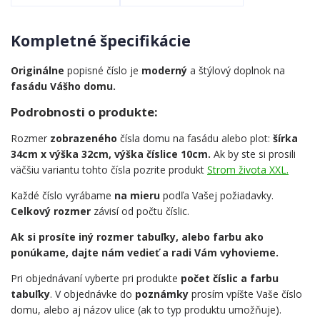
Kompletné špecifikácie
Originálne
popisné číslo je
moderný
a štýlový doplnok na
fasádu Vášho domu.
Podrobnosti o produkte:
Rozmer
zobrazeného
čísla domu na fasádu alebo plot:
šírka
34cm x výška 32cm, výška číslice 10cm.
Ak by ste si prosili
väčšiu variantu tohto čísla pozrite produkt
Strom života XXL.
Každé číslo vyrábame
na mieru
podľa Vašej požiadavky.
Celkový rozmer
závisí od počtu číslic.
Ak si prosíte iný rozmer tabuľky, alebo farbu ako
ponúkame, dajte nám vedieť a radi Vám vyhovieme.
Pri objednávaní vyberte pri produkte
počet číslic a farbu
tabuľky
. V objednávke do
poznámky
prosím vpíšte Vaše číslo
domu, alebo aj názov ulice (ak to typ produktu umožňuje).