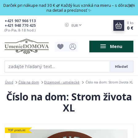
Darček pri nákupe nad 30 € 🌿 Každý kus vzniká na mieru – s dôrazom
na detail a precíznosť ✨
+421 907 966 113
0
ks
+421 948 770 425
EUR
0 €
(Po-Pia, 8-18 hod.)
Menu
Hľadať
Úvod
Čísla na dom
Dizajnové - umelecké
Číslo na dom: Strom života XL
Číslo na dom: Strom života
XL
TOP produkt