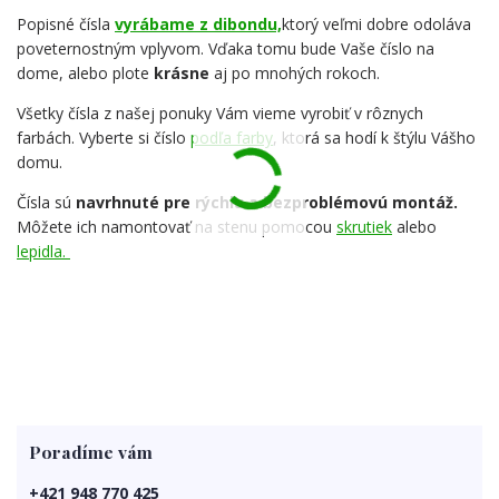
Popisné čísla
vyrábame z dibondu,
ktorý veľmi dobre odoláva
poveternostným vplyvom. Vďaka tomu bude Vaše číslo na
dome, alebo plote
krásne
aj po mnohých rokoch.
Všetky čísla z našej ponuky Vám vieme vyrobiť v rôznych
farbách. Vyberte si číslo
podľa farby
, ktorá sa hodí k štýlu Vášho
domu.
Čísla sú
navrhnuté pre rýchlu a bezproblémovú montáž.
Môžete ich namontovať na stenu pomocou
skrutiek
alebo
lepidla.
Poradíme vám
+421 948 770 425