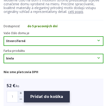
Moderné číslo na dom s motívom stromu predstavuje štýlové
označenie domu vyrobené na mieru. Precízne spracovanie,
kvalitné materiály a elegantný prírodný motív dodajú vstupu
originálny vzhľad a reprezentatívny detail.
celý popis
Dostupnosť
do 5 pracovných dní
Vaše číslo domu je
Farba produktu
Nie sme platcovia DPH
52 €
/
ks
Pridať do košíka