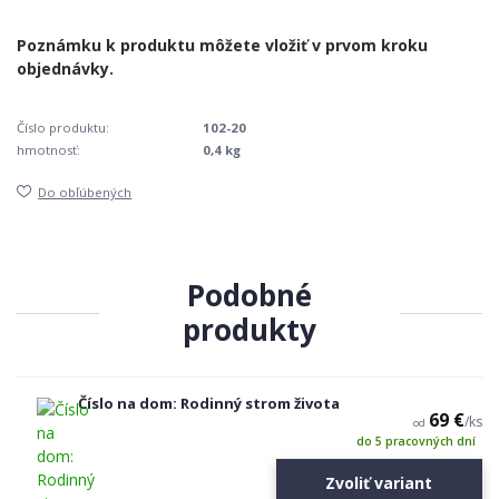
Číslo produktu:
102-20
hmotnosť:
0,4 kg
Do obľúbených
Podobné
produkty
Číslo na dom: Rodinný strom života
69 €
/
ks
od
do 5 pracovných dní
Zvoliť variant