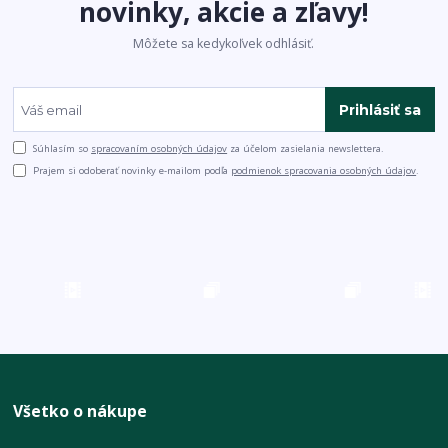
novinky, akcie a zľavy!
Môžete sa kedykoľvek odhlásiť.
Prihlásiť sa
Súhlasím so
spracovaním osobných údajov
za účelom zasielania newslettera.
Prajem si odoberať novinky e-mailom podľa
podmienok spracovania osobných údajov
.
Všetko o nákupe