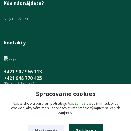
Kde nás nájdete?
Malý Lapáš, 951 04
Kontakty
+421 907 966 113
+421 948 770 425
(Po-Pia, 8-18 hod.)
Spracovanie cookies
info@umeniedomova.sk
Náš e-shop a partneri potrebujú Váš
súhlas
s použitím súborov
cookies, aby Vám mohli zobrazovať informácie týkajúce sa Vašich
záujmov.
Nastavenia
Súhlasím