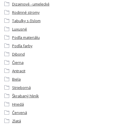
Dizajnové - umelecké
Rodinné stromy
Tabuľky s číslom
Luxusné
Podľa materiálu
Podľa farby
Dibond
Čierna
Antracit
Biela
Strieborná
Škrabaný hliník
Hnedá
Červená
Zlatá