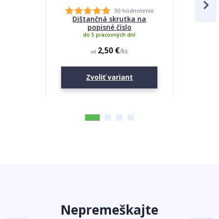
30 hodnotenie
Dištančná skrutka na
Lepidlo
popisné číslo
do 5 pracovných dní
2,50 €
/
ks
od
Zvoliť variant
Nepremeškajte