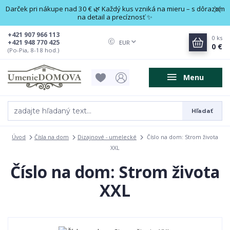
Darček pri nákupe nad 30 € 🌿 Každý kus vzniká na mieru – s dôrazom
na detail a precíznosť ✨
+421 907 966 113
0
ks
+421 948 770 425
EUR
0 €
(Po-Pia, 8-18 hod.)
Menu
Hľadať
Úvod
Čísla na dom
Dizajnové - umelecké
Číslo na dom: Strom života
XXL
Číslo na dom: Strom života
XXL