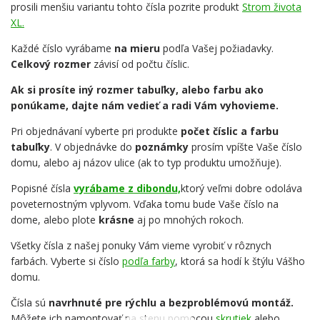
prosili menšiu variantu tohto čísla pozrite produkt
Strom života
XL.
Každé číslo vyrábame
na mieru
podľa Vašej požiadavky.
Celkový rozmer
závisí od počtu číslic.
Ak si prosíte iný rozmer tabuľky, alebo farbu ako
ponúkame, dajte nám vedieť a radi Vám vyhovieme.
Pri objednávaní vyberte pri produkte
počet číslic a farbu
tabuľky
. V objednávke do
poznámky
prosím vpíšte Vaše číslo
domu, alebo aj názov ulice (ak to typ produktu umožňuje).
Popisné čísla
vyrábame z dibondu,
ktorý veľmi dobre odoláva
poveternostným vplyvom. Vďaka tomu bude Vaše číslo na
dome, alebo plote
krásne
aj po mnohých rokoch.
Všetky čísla z našej ponuky Vám vieme vyrobiť v rôznych
farbách. Vyberte si číslo
podľa farby
, ktorá sa hodí k štýlu Vášho
domu.
Čísla sú
navrhnuté pre rýchlu a bezproblémovú montáž.
Môžete ich namontovať na stenu pomocou
skrutiek
alebo