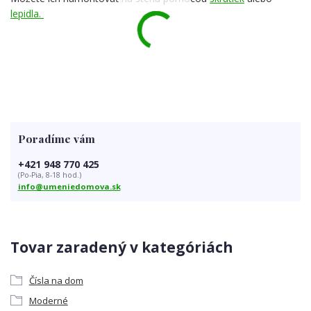
lepidla.
Poradíme vám
+421 948 770 425
(Po-Pia, 8-18 hod.)
info@umeniedomova.sk
Tovar zaradený v kategóriách
Čísla na dom
Moderné