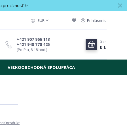
a precíznosť ✨
EUR
Prihlásenie
+421 907 966 113
0
ks
+421 948 770 425
0 €
(Po-Pia, 8-18 hod.)
VEĽKOOBCHODNÁ SPOLUPRÁCA
tiť produkt