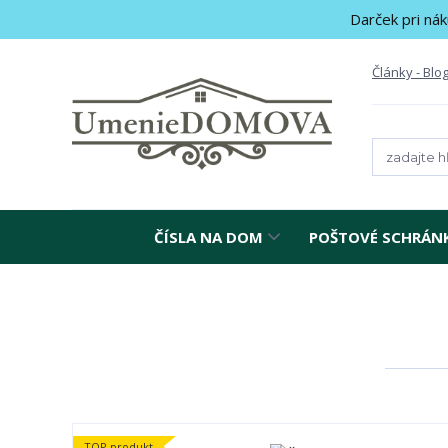
Darček pri nák
Články - Blo
ČÍSLA NA DOM
POŠTOVÉ SCHRÁN
TOP produkt