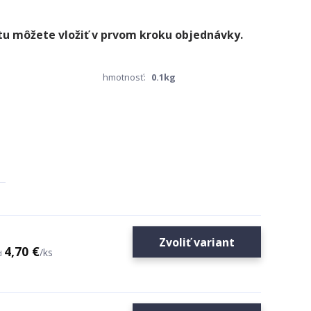
hmotnosť:
0.1kg
Zvoliť variant
4,70 €
/
ks
d