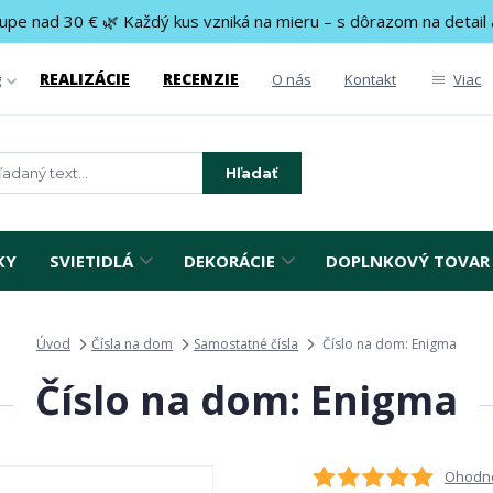
upe nad 30 € 🌿 Každý kus vzniká na mieru – s dôrazom na detail 
REALIZÁCIE
RECENZIE
g
O nás
Kontakt
Viac
Hľadať
KY
SVIETIDLÁ
DEKORÁCIE
DOPLNKOVÝ TOVAR
Úvod
Čísla na dom
Samostatné čísla
Číslo na dom: Enigma
Číslo na dom: Enigma
Ohodno