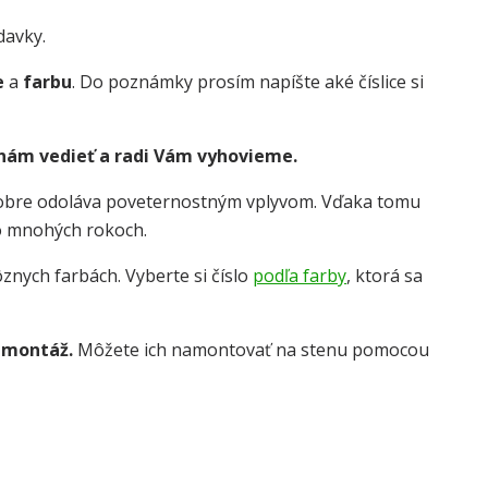
davky.
e
a
farbu
. Do poznámky prosím napíšte aké číslice si
 nám vedieť a radi Vám vyhovieme.
dobre odoláva poveternostným vplyvom. Vďaka tomu
o mnohých rokoch.
znych farbách. Vyberte si číslo
podľa farby
, ktorá sa
 montáž.
Môžete ich namontovať na stenu pomocou