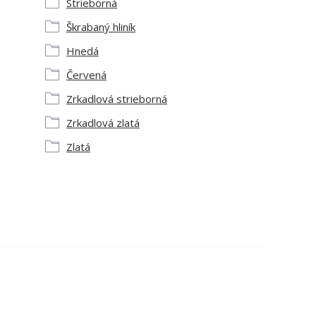
Strieborná
Škrabaný hliník
Hnedá
Červená
Zrkadlová strieborná
Zrkadlová zlatá
Zlatá