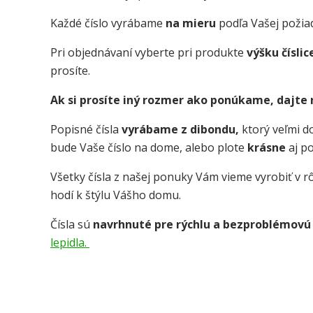
Každé číslo vyrábame
na mieru
podľa Vašej požia
Pri objednávaní vyberte pri produkte
výšku číslic
prosíte.
Ak si prosíte iný rozmer ako ponúkame, dajte
Popisné čísla
vyrábame z dibondu,
ktorý veľmi 
bude Vaše číslo na dome, alebo plote
krásne
aj p
Všetky čísla z našej ponuky Vám vieme vyrobiť v rô
hodí k štýlu Vášho domu.
Čísla sú
navrhnuté pre rýchlu a bezproblémovú
lepidla.