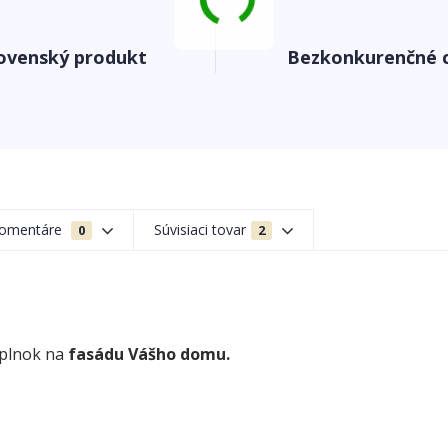
ovenský produkt
Bezkonkurenčné 
omentáre
Súvisiaci tovar
0
2
oplnok na
fasádu Vášho domu.