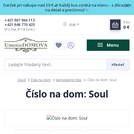
Darček pri nákupe nad 30 € 🌿 Každý kus vzniká na mieru – s dôrazom
na detail a precíznosť ✨
+421 907 966 113
0
ks
+421 948 770 425
EUR
0 €
(Po-Pia, 8-18 hod.)
Menu
Hľadať
Úvod
Čísla na dom
Samostatné čísla
Číslo na dom: Soul
Číslo na dom: Soul