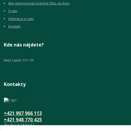
Ako namontovať popisné číslo na dom
O nás
Inšpirácie a rady
Kontakt
Kde nás nájdete?
Malý Lapáš, 951 04
Kontakty
+421 907 966 113
+421 948 770 425
(Po-Pia, 8-18 hod.)