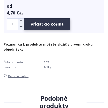
od
4,70 €
/
ks
Pridať do košíka
Číslo produktu:
162
hmotnosť:
0.1kg
Do obľúbených
Podobné
produkty