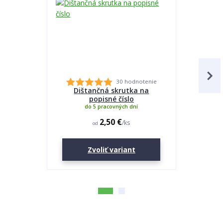
30 hodnotenie
Dištančná skrutka na
Lepidlo
popisné číslo
do 5 pracovných dní
2,50 €
/
ks
od
Zvoliť variant