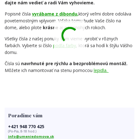
dajte nám vedieť a radi Vám vyhovieme.
Popisné čísla
vyrábame z dibondu,
ktorý veľmi dobre odoláva
poveternostným vplyvom. Vďaka tomu bude Vaše číslo na
dome, alebo plote
krásne
aj po mnohých rokoch.
Všetky čísla z našej ponuky Vám vieme vyrobiť v rôznych
farbách. Vyberte si číslo
podľa farby
, ktorá sa hodí k štýlu Vášho
domu.
Čísla sú
navrhnuté pre rýchlu a bezproblémovú montáž.
Môžete ich namontovať na stenu pomocou
lepidla.
Poradíme vám
+421 948 770 425
(Po-Pia, 8-18 hod.)
info@umeniedomova.sk