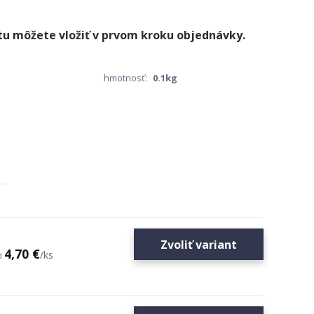
hmotnosť:
0.1kg
Zvoliť variant
4,70 €
/
ks
d