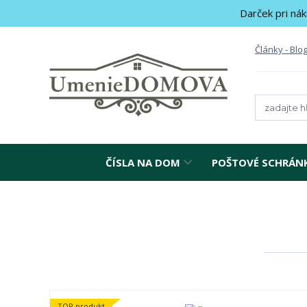
Darček pri nák
Články - Blo
ČÍSLA NA DOM
POŠTOVÉ SCHRÁN
TOP produkt