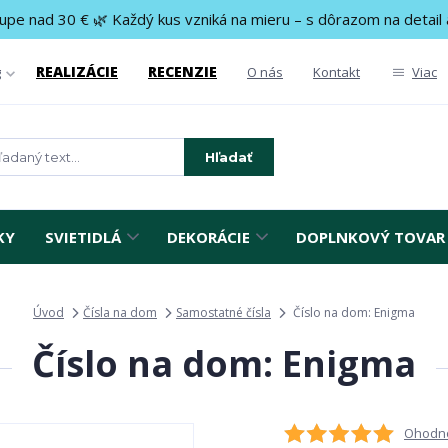
upe nad 30 € 🌿 Každý kus vzniká na mieru – s dôrazom na detail 
REALIZÁCIE
RECENZIE
g
O nás
Kontakt
Viac
Hľadať
KY
SVIETIDLÁ
DEKORÁCIE
DOPLNKOVÝ TOVAR
Úvod
Čísla na dom
Samostatné čísla
Číslo na dom: Enigma
Číslo na dom: Enigma
Ohodno