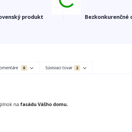
ovenský produkt
Bezkonkurenčné 
omentáre
Súvisiaci tovar
0
2
oplnok na
fasádu Vášho domu.