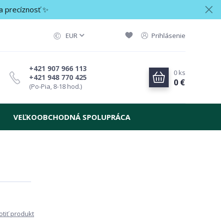
a precíznosť ✨
EUR
Prihlásenie
+421 907 966 113
0
ks
+421 948 770 425
0 €
(Po-Pia, 8-18 hod.)
VEĽKOOBCHODNÁ SPOLUPRÁCA
tiť produkt