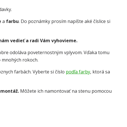
davky.
e
a
farbu
. Do poznámky prosím napíšte aké číslice si
 nám vedieť a radi Vám vyhovieme.
dobre odoláva poveternostným vplyvom. Vďaka tomu
o mnohých rokoch.
znych farbách. Vyberte si číslo
podľa farby
, ktorá sa
 montáž.
Môžete ich namontovať na stenu pomocou