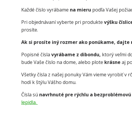
Každé číslo vyrábame
na mieru
podľa Vašej požia
Pri objednávaní vyberte pri produkte
výšku číslic
prosíte.
Ak si prosíte iný rozmer ako ponúkame, dajte
Popisné čísla
vyrábame z dibondu,
ktorý veľmi 
bude Vaše číslo na dome, alebo plote
krásne
aj p
Všetky čísla z našej ponuky Vám vieme vyrobiť v rô
hodí k štýlu Vášho domu.
Čísla sú
navrhnuté pre rýchlu a bezproblémovú
lepidla.