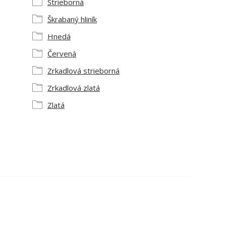
Strieborná
Škrabaný hliník
Hnedá
Červená
Zrkadlová strieborná
Zrkadlová zlatá
Zlatá