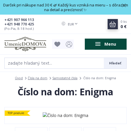
Darček pri nákupe nad 30 € 🌿 Každý kus vzniká na mieru – s dôrazom
na detail a precíznosť ✨
+421 907 966 113
0
ks
+421 948 770 425
EUR
0 €
(Po-Pia, 8-18 hod.)
Menu
Hľadať
Úvod
Čísla na dom
Samostatné čísla
Číslo na dom: Enigma
Číslo na dom: Enigma
TOP produkt