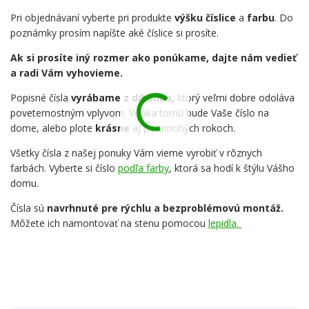
Pri objednávaní vyberte pri produkte
výšku číslice
a
farbu
. Do
poznámky prosím napíšte aké číslice si prosíte.
Ak si prosíte iný rozmer ako ponúkame, dajte nám vedieť
a radi Vám vyhovieme.
Popisné čísla
vyrábame z dibondu,
ktorý veľmi dobre odoláva
poveternostným vplyvom. Vďaka tomu bude Vaše číslo na
dome, alebo plote
krásne
aj po mnohých rokoch.
Všetky čísla z našej ponuky Vám vieme vyrobiť v rôznych
farbách. Vyberte si číslo
podľa farby
, ktorá sa hodí k štýlu Vášho
domu.
Čísla sú
navrhnuté pre rýchlu a bezproblémovú montáž.
Môžete ich namontovať na stenu pomocou
lepidla.