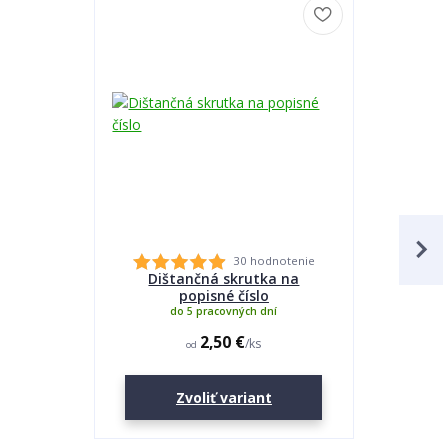
30 hodnotenie
Dištančná skrutka na
Lepidlo
popisné číslo
do 5 pracovných dní
2,50 €
/
ks
od
Zvoliť variant