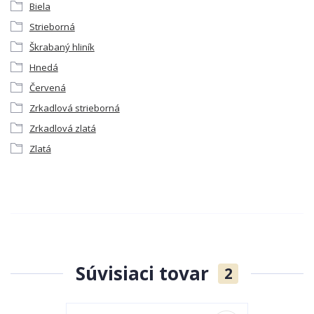
Biela
Strieborná
Škrabaný hliník
Hnedá
Červená
Zrkadlová strieborná
Zrkadlová zlatá
Zlatá
Súvisiaci tovar
2