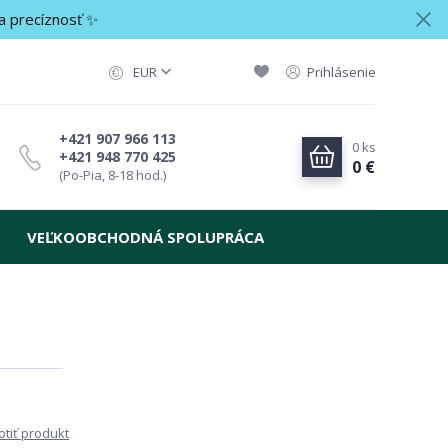
a precíznosť ✨
EUR
Prihlásenie
+421 907 966 113
0
ks
+421 948 770 425
0 €
(Po-Pia, 8-18 hod.)
VEĽKOOBCHODNÁ SPOLUPRÁCA
tiť produkt