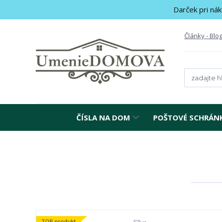
Darček pri nák
Články - Blo
ČÍSLA NA DOM
POŠTOVÉ SCHRÁN
TOP produkt