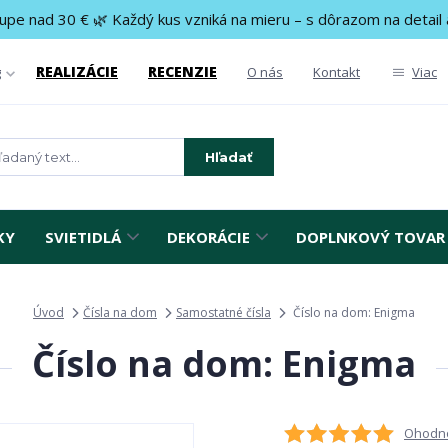
upe nad 30 € 🌿 Každý kus vzniká na mieru – s dôrazom na detail 
REALIZÁCIE
RECENZIE
g
O nás
Kontakt
Viac
Hľadať
KY
SVIETIDLÁ
DEKORÁCIE
DOPLNKOVÝ TOVAR
Úvod
Čísla na dom
Samostatné čísla
Číslo na dom: Enigma
Číslo na dom: Enigma
Ohodno