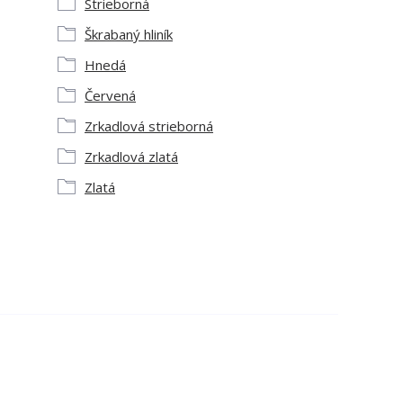
Strieborná
Škrabaný hliník
Hnedá
Červená
Zrkadlová strieborná
Zrkadlová zlatá
Zlatá