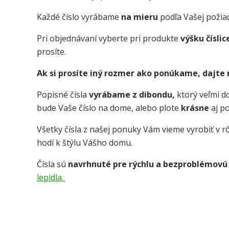
Každé číslo vyrábame
na mieru
podľa Vašej požia
Pri objednávaní vyberte pri produkte
výšku číslic
prosíte.
Ak si prosíte iný rozmer ako ponúkame, dajte
Popisné čísla
vyrábame z dibondu,
ktorý veľmi 
bude Vaše číslo na dome, alebo plote
krásne
aj p
Všetky čísla z našej ponuky Vám vieme vyrobiť v rô
hodí k štýlu Vášho domu.
Čísla sú
navrhnuté pre rýchlu a bezproblémovú
lepidla.