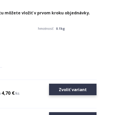
hmotnosť:
0.1kg
Zvoliť variant
4,70 €
/
ks
d