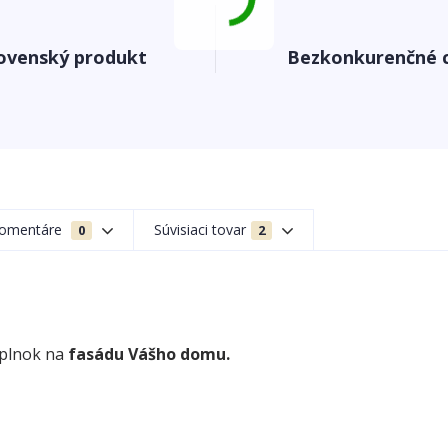
ovenský produkt
Bezkonkurenčné 
omentáre
Súvisiaci tovar
0
2
oplnok na
fasádu Vášho domu.