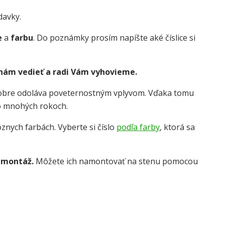
davky.
e
a
farbu
. Do poznámky prosím napíšte aké číslice si
 nám vedieť a radi Vám vyhovieme.
dobre odoláva poveternostným vplyvom. Vďaka tomu
o mnohých rokoch.
znych farbách. Vyberte si číslo
podľa farby
, ktorá sa
 montáž.
Môžete ich namontovať na stenu pomocou