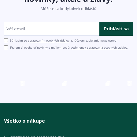
Môžete sa kedykoľvek odhlásiť.
Prihlásiť sa
Súhlasím so
spracovaním osobných údajov
za účelom zasielania newslettera.
Prajem si odoberať novinky e-mailom podľa
podmienok spracovania osobných údajov
.
Všetko o nákupe
Farebná ponuka pre popisné čísla