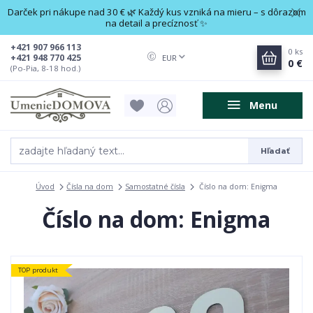
Darček pri nákupe nad 30 € 🌿 Každý kus vzniká na mieru – s dôrazom
na detail a precíznosť ✨
+421 907 966 113
0
ks
+421 948 770 425
EUR
0 €
(Po-Pia, 8-18 hod.)
Menu
Hľadať
Úvod
Čísla na dom
Samostatné čísla
Číslo na dom: Enigma
Číslo na dom: Enigma
TOP produkt