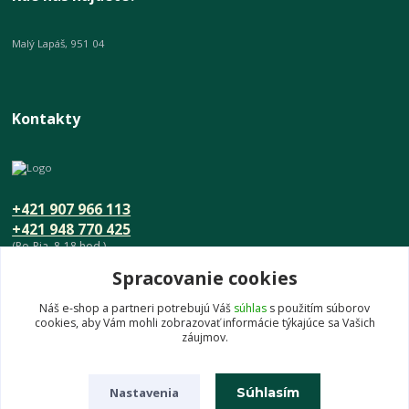
Malý Lapáš, 951 04
Kontakty
+421 907 966 113
+421 948 770 425
(Po-Pia, 8-18 hod.)
Spracovanie cookies
info@umeniedomova.sk
Náš e-shop a partneri potrebujú Váš
súhlas
s použitím súborov
cookies, aby Vám mohli zobrazovať informácie týkajúce sa Vašich
záujmov.
Nastavenia
Súhlasím