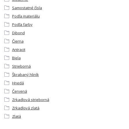
Samostatné čísla
Podľa materiálu
Podľa farby
Dibond
Čierna
Antracit
Biela
Strieborná
Škrabaný hliník
Hnedá
Červená
Zrkadlová strieborná
Zrkadlová zlatá
Zlatá