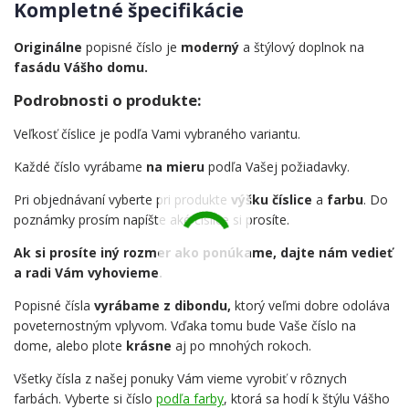
Kompletné špecifikácie
Originálne
popisné číslo je
moderný
a štýlový doplnok na
fasádu Vášho domu.
Podrobnosti o produkte:
Veľkosť číslice je podľa Vami vybraného variantu.
Každé číslo vyrábame
na mieru
podľa Vašej požiadavky.
Pri objednávaní vyberte pri produkte
výšku číslice
a
farbu
. Do
poznámky prosím napíšte aké číslice si prosíte.
Ak si prosíte iný rozmer ako ponúkame, dajte nám vedieť
a radi Vám vyhovieme.
Popisné čísla
vyrábame z dibondu,
ktorý veľmi dobre odoláva
poveternostným vplyvom. Vďaka tomu bude Vaše číslo na
dome, alebo plote
krásne
aj po mnohých rokoch.
Všetky čísla z našej ponuky Vám vieme vyrobiť v rôznych
farbách. Vyberte si číslo
podľa farby
, ktorá sa hodí k štýlu Vášho