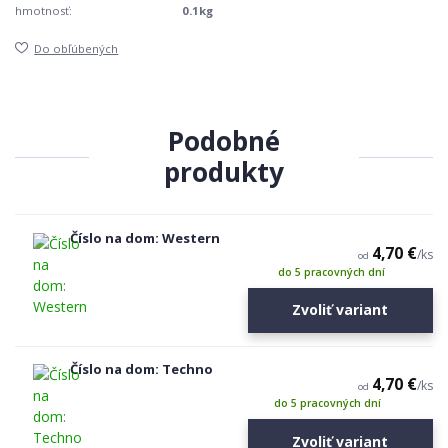
hmotnosť:
0.1kg
Do obľúbených
Podobné
produkty
Číslo na dom: Western
4,70 €
/
ks
od
do 5 pracovných dní
Zvoliť variant
Číslo na dom: Techno
4,70 €
/
ks
od
do 5 pracovných dní
Zvoliť variant