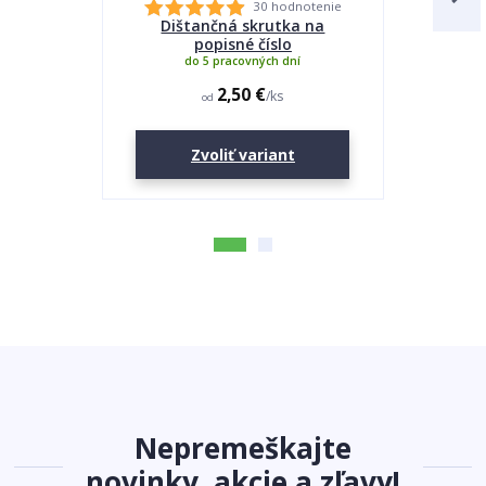
30 hodnotenie
Dištančná skrutka na
Lepidlo
popisné číslo
do 5 pracovných dní
2,50 €
/
ks
od
Zvoliť variant
Nepremeškajte
novinky, akcie a zľavy!