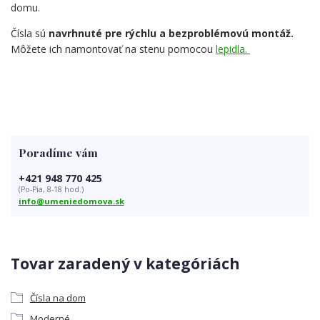
domu.
Čísla sú
navrhnuté pre rýchlu a bezproblémovú montáž.
Môžete ich namontovať na stenu pomocou
lepidla.
Poradíme vám
+421 948 770 425
(Po-Pia, 8-18 hod.)
info@umeniedomova.sk
Tovar zaradený v kategóriách
Čísla na dom
Moderné