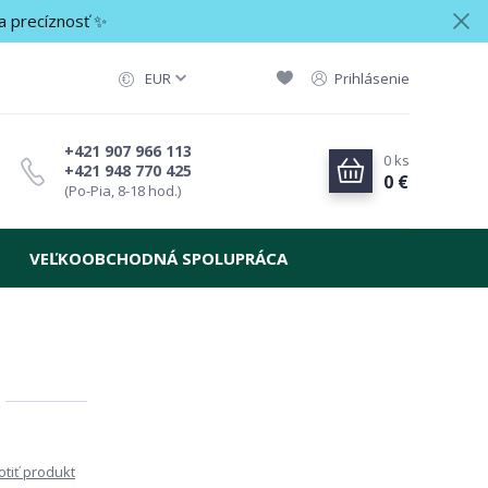
a precíznosť ✨
EUR
Prihlásenie
+421 907 966 113
0
ks
+421 948 770 425
0 €
(Po-Pia, 8-18 hod.)
VEĽKOOBCHODNÁ SPOLUPRÁCA
tiť produkt