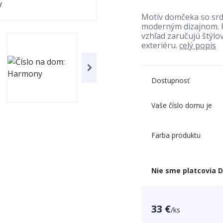
Motív domčeka so srdi
moderným dizajnom. Kv
vzhľad zaručujú štýlo
exteriéru.
celý popis
Dostupnosť
Vaše číslo domu je
Farba produktu
Nie sme platcovia 
33 €
/
ks