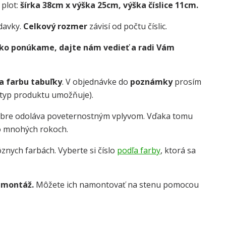
 plot:
šírka 38cm x výška 25cm, výška číslice 11cm.
davky.
Celkový rozmer
závisí od počtu číslic.
 ako ponúkame, dajte nám vedieť a radi Vám
 a farbu tabuľky
. V objednávke do
poznámky
prosím
o typ produktu umožňuje).
obre odoláva poveternostným vplyvom. Vďaka tomu
o mnohých rokoch.
znych farbách. Vyberte si číslo
podľa farby
, ktorá sa
 montáž.
Môžete ich namontovať na stenu pomocou