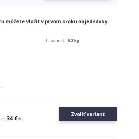
hmotnosť:
0.3 kg
Zvoliť variant
34 €
/
ks
od