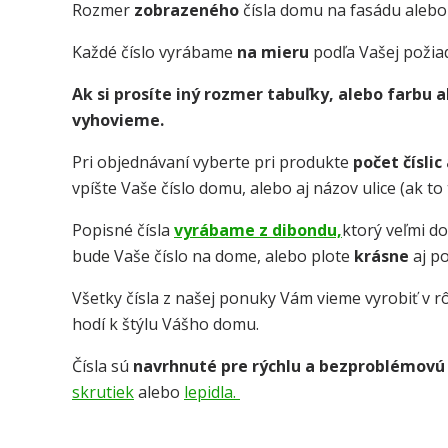
Rozmer
zobrazeného
čísla domu na fasádu alebo
Každé číslo vyrábame
na mieru
podľa Vašej požia
Ak si prosíte iný rozmer tabuľky, alebo farbu
vyhovieme.
Pri objednávaní vyberte pri produkte
počet číslic
vpíšte Vaše číslo domu, alebo aj názov ulice (ak t
Popisné čísla
vyrábame z dibondu,
ktorý veľmi d
bude Vaše číslo na dome, alebo plote
krásne
aj p
Všetky čísla z našej ponuky Vám vieme vyrobiť v rô
hodí k štýlu Vášho domu.
Čísla sú
navrhnuté pre rýchlu a bezproblémovú
skrutiek
alebo
lepidla.