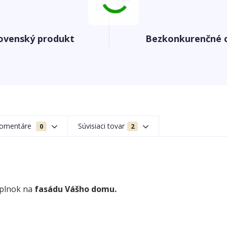
ovenský produkt
Bezkonkurenčné 
omentáre
Súvisiaci tovar
0
2
oplnok na
fasádu Vášho domu.