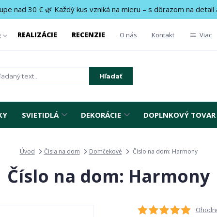
upe nad 30 € 🌿 Každý kus vzniká na mieru – s dôrazom na detail 
REALIZÁCIE
RECENZIE
g
O nás
Kontakt
Viac
Hľadať
KY
SVIETIDLÁ
DEKORÁCIE
DOPLNKOVÝ TOVAR
Úvod
Čísla na dom
Domčekové
Číslo na dom: Harmony
Číslo na dom: Harmony
Ohodno