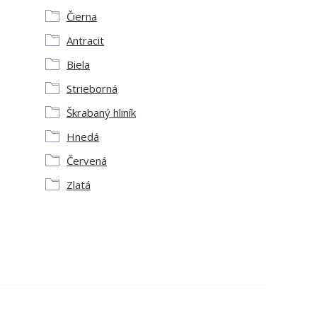
Čierna
Antracit
Biela
Strieborná
Škrabaný hliník
Hnedá
Červená
Zlatá