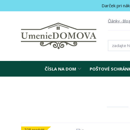
Darček pri nák
Články - Blo
ČÍSLA NA DOM
POŠTOVÉ SCHRÁN
TOP produkt