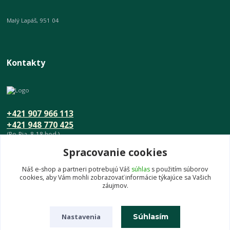
Malý Lapáš, 951 04
Kontakty
+421 907 966 113
+421 948 770 425
(Po-Pia, 8-18 hod.)
Spracovanie cookies
info@umeniedomova.sk
Náš e-shop a partneri potrebujú Váš
súhlas
s použitím súborov
cookies, aby Vám mohli zobrazovať informácie týkajúce sa Vašich
záujmov.
Nastavenia
Súhlasím