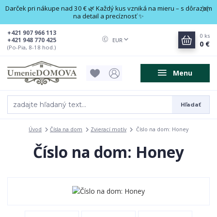
Darček pri nákupe nad 30 € 🌿 Každý kus vzniká na mieru – s dôrazom
na detail a precíznosť ✨
+421 907 966 113
0
ks
+421 948 770 425
EUR
0 €
(Po-Pia, 8-18 hod.)
Menu
Hľadať
Úvod
Čísla na dom
Zvierací motív
Číslo na dom: Honey
Číslo na dom: Honey