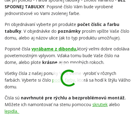
SPODNEJ TABUĽKY
. Popisné číslo Vám bude vyrobené
jednovrstvové vo Vami zvolenej farbe.
Pri objednávaní vyberte pri produkte
počet číslic a farbu
tabuľky
. V objednávke do
poznámky
prosím vpíšte Vaše číslo
domu, alebo aj názov ulice (ak to typ produktu umožňuje).
Popisné čísla
vyrábame z dibondu,
ktorý veľmi dobre odoláva
poveternostným vplyvom. Vďaka tomu bude Vaše číslo na
dome, alebo plote
krásne
aj po mnohých rokoch.
Všetky čísla z našej ponuky Vám vieme vyrobiť v rôznych
farbách. Vyberte si číslo
podľa farby
, ktorá sa hodí k štýlu Vášho
domu.
Čísla sú
navrhnuté pre rýchlu a bezproblémovú montáž.
Môžete ich namontovať na stenu pomocou
skrutiek
alebo
lepidla.