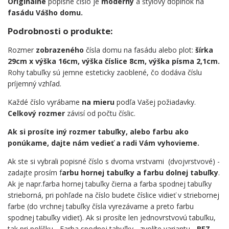
Originálne
popisné číslo je
moderný
a štýlový doplnok na
fasádu Vášho domu.
Podrobnosti o produkte:
Rozmer
zobrazeného
čísla domu na fasádu alebo plot:
šírka
29cm x výška 16cm, výška číslice 8cm, výška písma 2,1cm.
Rohy tabuľky sú jemne esteticky zaoblené, čo dodáva číslu
príjemný vzhľad.
Každé číslo vyrábame
na mieru
podľa Vašej požiadavky.
Celkový rozmer
závisí od počtu číslic.
Ak si prosíte iný rozmer tabuľky, alebo farbu ako
ponúkame, dajte nám vedieť a radi Vám vyhovieme.
Ak ste si vybrali popisné číslo s dvoma vrstvami (dvojvrstvové) -
zadajte prosím f
arbu hornej tabuľky a farbu dolnej tabuľky
.
Ak je napr.farba hornej tabuľky čierna a farba spodnej tabuľky
strieborná, pri pohľade na číslo budete číslice vidieť v striebornej
farbe (do vrchnej tabuľky čísla vyrezávame a preto farbu
spodnej tabuľky vidieť). Ak si prosíte len jednovrstvovú tabuľku,
tak pri políčku - Farba spodnej tabuľky - zvolíte variantu -
BEZ