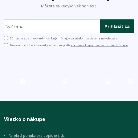
Môžete sa kedykoľvek odhlásiť.
Prihlásiť sa
Súhlasím so
spracovaním osobných údajov
za účelom zasielania newslettera.
Prajem si odoberať novinky e-mailom podľa
podmienok spracovania osobných údajov
.
Všetko o nákupe
Farebná ponuka pre popisné čísla