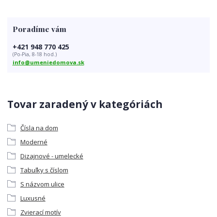
Poradíme vám
+421 948 770 425
(Po-Pia, 8-18 hod.)
info@umeniedomova.sk
Tovar zaradený v kategóriách
Čísla na dom
Moderné
Dizajnové - umelecké
Tabuľky s číslom
S názvom ulice
Luxusné
Zvierací motív