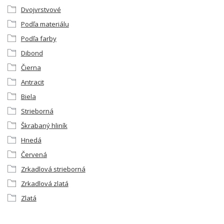
Dvojvrstvové
Podľa materiálu
Podľa farby
Dibond
Čierna
Antracit
Biela
Strieborná
Škrabaný hliník
Hnedá
Červená
Zrkadlová strieborná
Zrkadlová zlatá
Zlatá