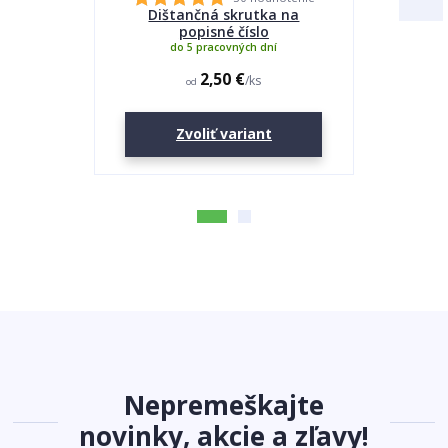
Dištančná skrutka na
Lepidlo
popisné číslo
do 5 pracovných dní
2,50 €
/
ks
od
Zvoliť variant
Nepremeškajte
novinky, akcie a zľavy!