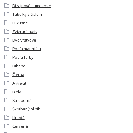
Dizajnové - umelecké
Tabuľky s číslom
Luxusné
Zvierací motív
Dvojvrstvové
Podľa materiálu
Podľa farby
Dibond
Čierna
Antracit
Biela
Strieborná
Škrabaný hliník
Hnedá
Červená