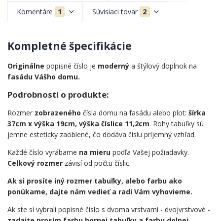
Komentáre
1
Súvisiaci tovar
2
Kompletné špecifikácie
Originálne
popisné číslo je
moderný
a štýlový doplnok na
fasádu Vášho domu.
Podrobnosti o produkte:
Rozmer
zobrazeného
čísla domu na fasádu alebo plot:
šírka
37cm x výška 19cm, výška číslice 11,2cm
. Rohy tabuľky sú
jemne esteticky zaoblené, čo dodáva číslu príjemný vzhľad.
Každé číslo vyrábame
na mieru
podľa Vašej požiadavky.
Celkový rozmer
závisí od počtu číslic.
Ak si prosíte iný rozmer tabuľky, alebo farbu ako
ponúkame, dajte nám vedieť a radi Vám vyhovieme.
Ak ste si vybrali popisné číslo s dvoma vrstvami - dvojvrstvové -
zadajte prosím farbu hornej tabuľky a farbu dolnej