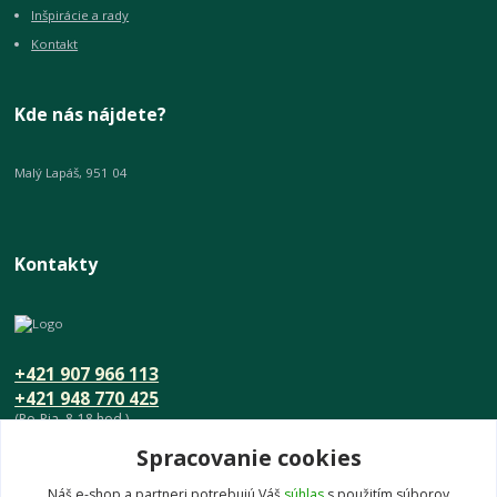
Inšpirácie a rady
Kontakt
Kde nás nájdete?
Malý Lapáš, 951 04
Kontakty
+421 907 966 113
+421 948 770 425
(Po-Pia, 8-18 hod.)
Spracovanie cookies
info@umeniedomova.sk
Náš e-shop a partneri potrebujú Váš
súhlas
s použitím súborov