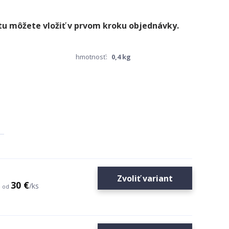
hmotnosť:
0,4 kg
Zvoliť variant
30 €
/
ks
od