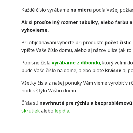
Každé číslo vyrábame
na mieru
podľa Vašej požia
Ak si prosíte iný rozmer tabuľky, alebo farbu
vyhovieme.
Pri objednávaní vyberte pri produkte
počet číslic
vpíšte Vaše číslo domu, alebo aj názov ulice (ak t
Popisné čísla
vyrábame z dibondu,
ktorý veľmi d
bude Vaše číslo na dome, alebo plote
krásne
aj p
Všetky čísla z našej ponuky Vám vieme vyrobiť v rô
hodí k štýlu Vášho domu.
Čísla sú
navrhnuté pre rýchlu a bezproblémovú
skrutiek
alebo
lepidla.