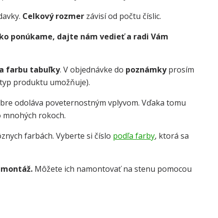
davky.
Celkový rozmer
závisí od počtu číslic.
 ako ponúkame, dajte nám vedieť a radi Vám
 a farbu tabuľky
. V objednávke do
poznámky
prosím
o typ produktu umožňuje).
obre odoláva poveternostným vplyvom. Vďaka tomu
o mnohých rokoch.
znych farbách. Vyberte si číslo
podľa farby
, ktorá sa
 montáž.
Môžete ich namontovať na stenu pomocou