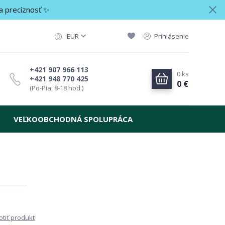
a precíznosť ✨
EUR
Prihlásenie
+421 907 966 113
0
ks
+421 948 770 425
0 €
(Po-Pia, 8-18 hod.)
VEĽKOOBCHODNÁ SPOLUPRÁCA
tiť produkt