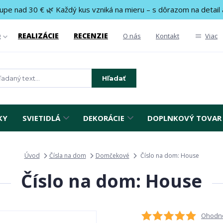
upe nad 30 € 🌿 Každý kus vzniká na mieru – s dôrazom na detail 
REALIZÁCIE
RECENZIE
g
O nás
Kontakt
Viac
Hľadať
KY
SVIETIDLÁ
DEKORÁCIE
DOPLNKOVÝ TOVAR
Úvod
Čísla na dom
Domčekové
Číslo na dom: House
Číslo na dom: House
Ohodno