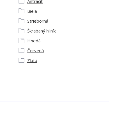
Antracit
Biela
Strieborná
Škrabaný hliník
Hnedá
Červená
Zlatá