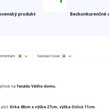
ovenský produkt
Bezkonkurenčné 
omentáre
Súvisiaci tovar
0
4
oplnok na
fasádu Vášho domu.
 plot:
šírka 48cm x výška 27cm, výška číslice 11cm.