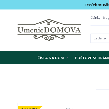
Darček pri nák
Články - Blo
ČÍSLA NA DOM
POŠTOVÉ SCHRÁN
TOP produkt