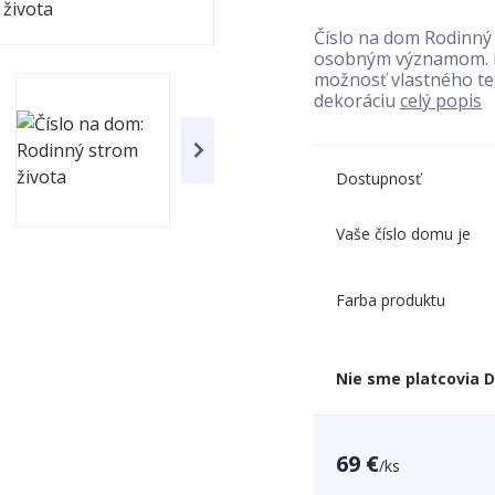
Číslo na dom Rodinný 
osobným významom. El
možnosť vlastného tex
dekoráciu
celý popis
Dostupnosť
Vaše číslo domu je
Farba produktu
Nie sme platcovia 
69 €
/
ks