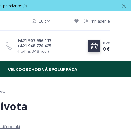
a precíznosť ✨
EUR
Prihlásenie
+421 907 966 113
0
ks
+421 948 770 425
0 €
(Po-Pia, 8-18 hod.)
VEĽKOOBCHODNÁ SPOLUPRÁCA
vota
života
tiť produkt