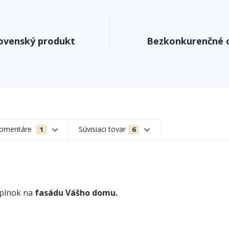
ovenský produkt
Bezkonkurenčné 
omentáre
Súvisiaci tovar
1
6
oplnok na
fasádu Vášho domu.