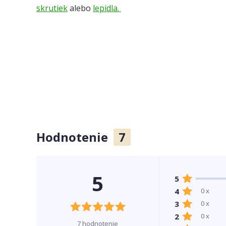
skrutiek
alebo
lepidla.
Hodnotenie
7
5
5
4
0 x
3
0 x
2
0 x
7 hodnotenie