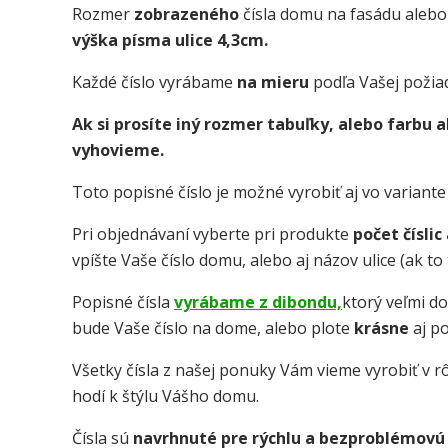
Rozmer
zobrazeného
čísla domu na fasádu alebo
výška písma ulice 4,3cm.
Každé číslo vyrábame
na mieru
podľa Vašej požia
Ak si prosíte iný rozmer tabuľky, alebo farbu
vyhovieme.
Toto popisné číslo je možné vyrobiť aj vo variant
Pri objednávaní vyberte pri produkte
počet číslic
vpíšte Vaše číslo domu, alebo aj názov ulice (ak t
Popisné čísla
vyrábame z dibondu,
ktorý veľmi d
bude Vaše číslo na dome, alebo plote
krásne
aj p
Všetky čísla z našej ponuky Vám vieme vyrobiť v rô
hodí k štýlu Vášho domu.
Čísla sú
navrhnuté pre rýchlu a bezproblémovú