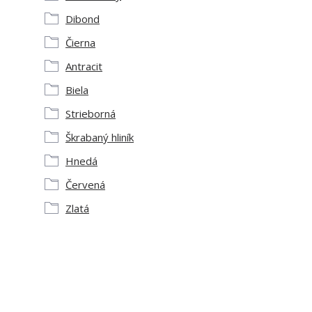
Dibond
Čierna
Antracit
Biela
Strieborná
Škrabaný hliník
Hnedá
Červená
Zlatá