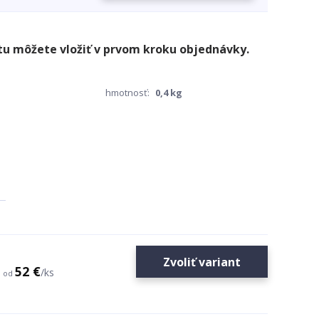
hmotnosť:
0,4 kg
Zvoliť variant
52 €
/
ks
od