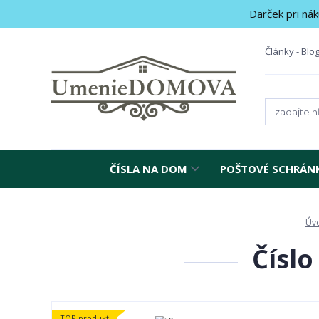
Darček pri nák
Články - Blo
ČÍSLA NA DOM
POŠTOVÉ SCHRÁN
Úv
Číslo
TOP produkt