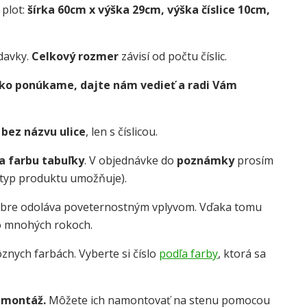
 plot:
šírka 60cm x výška 29cm, výška číslice 10cm,
davky.
Celkový rozmer
závisí od počtu číslic.
 ako ponúkame, dajte nám vedieť a radi Vám
e
bez názvu ulice
, len s číslicou.
 a farbu tabuľky
. V objednávke do
poznámky
prosím
o typ produktu umožňuje).
obre odoláva poveternostným vplyvom. Vďaka tomu
o mnohých rokoch.
znych farbách. Vyberte si číslo
podľa farby
, ktorá sa
 montáž.
Môžete ich namontovať na stenu pomocou