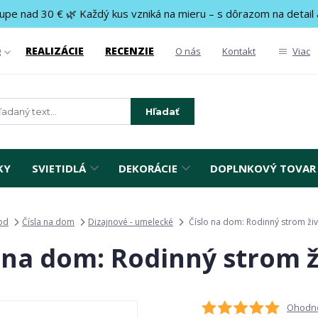
upe nad 30 € 🌿 Každý kus vzniká na mieru – s dôrazom na detail 
REALIZÁCIE
RECENZIE
g
O nás
Kontakt
Viac
Hľadať
KY
SVIETIDLÁ
DEKORÁCIE
DOPLNKOVÝ TOVAR
od
Čísla na dom
Dizajnové - umelecké
Číslo na dom: Rodinný strom ži
 na dom: Rodinný strom 
Ohodno