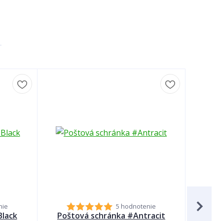
TOP produk
nie
5 hodnotenie
Black
Poštová schránka #Antracit
Po