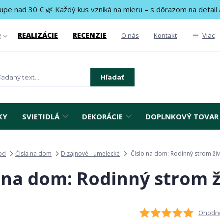
upe nad 30 € 🌿 Každý kus vzniká na mieru – s dôrazom na detail 
REALIZÁCIE
RECENZIE
g
O nás
Kontakt
Viac
Hľadať
KY
SVIETIDLÁ
DEKORÁCIE
DOPLNKOVÝ TOVAR
od
Čísla na dom
Dizajnové - umelecké
Číslo na dom: Rodinný strom ži
 na dom: Rodinný strom 
Ohodno