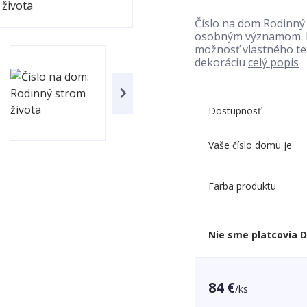
Číslo na dom Rodinný 
osobným významom. El
možnosť vlastného tex
dekoráciu
celý popis
Dostupnosť
Vaše číslo domu je
Farba produktu
Nie sme platcovia 
84 €
/
ks