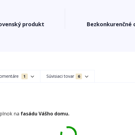
ovenský produkt
Bezkonkurenčné 
omentáre
Súvisiaci tovar
1
6
oplnok na
fasádu Vášho domu.