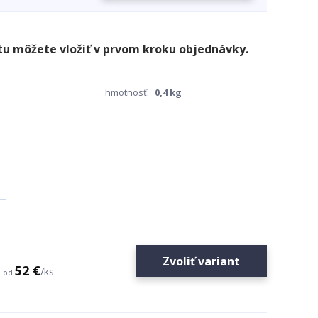
hmotnosť:
0,4 kg
Zvoliť variant
52 €
/
ks
od