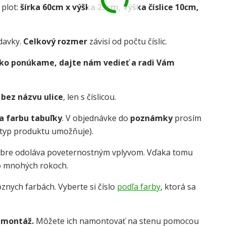
 plot:
šírka 60cm x výška 29cm, výška číslice 10cm,
davky.
Celkový rozmer
závisí od počtu číslic.
 ako ponúkame, dajte nám vedieť a radi Vám
e
bez názvu ulice
, len s číslicou.
 a farbu tabuľky
. V objednávke do
poznámky
prosím
o typ produktu umožňuje).
obre odoláva poveternostným vplyvom. Vďaka tomu
o mnohých rokoch.
znych farbách. Vyberte si číslo
podľa farby
, ktorá sa
 montáž.
Môžete ich namontovať na stenu pomocou