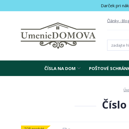
Darček pri nák
Články - Blo
ČÍSLA NA DOM
POŠTOVÉ SCHRÁN
Úv
Číslo
TOP produkt