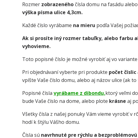
Rozmer
zobrazeného
čísla domu na fasádu alebo
výška písma ulice 4,3cm.
Každé číslo vyrábame
na mieru
podľa Vašej požia
Ak si prosíte iný rozmer tabuľky, alebo farbu
vyhovieme.
Toto popisné číslo je možné vyrobiť aj vo variant
Pri objednávaní vyberte pri produkte
počet číslic
vpíšte Vaše číslo domu, alebo aj názov ulice (ak t
Popisné čísla
vyrábame z dibondu,
ktorý veľmi d
bude Vaše číslo na dome, alebo plote
krásne
aj p
Všetky čísla z našej ponuky Vám vieme vyrobiť v rô
hodí k štýlu Vášho domu.
Čísla sú
navrhnuté pre rýchlu a bezproblémovú