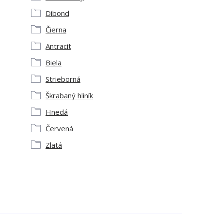
Dibond
Čierna
Antracit
Biela
Strieborná
Škrabaný hliník
Hnedá
Červená
Zlatá