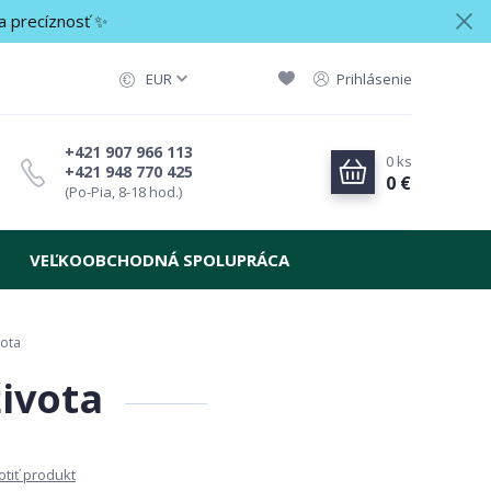
a precíznosť ✨
EUR
Prihlásenie
+421 907 966 113
0
ks
+421 948 770 425
0 €
(Po-Pia, 8-18 hod.)
VEĽKOOBCHODNÁ SPOLUPRÁCA
vota
života
tiť produkt