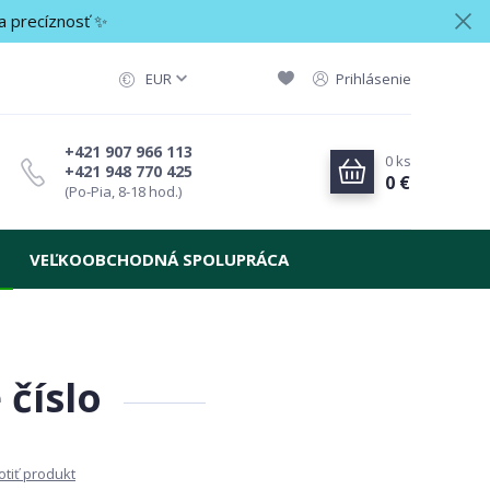
a precíznosť ✨
EUR
Prihlásenie
+421 907 966 113
0
ks
+421 948 770 425
0 €
(Po-Pia, 8-18 hod.)
VEĽKOOBCHODNÁ SPOLUPRÁCA
číslo
tiť produkt