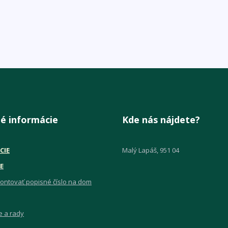
é informácie
Kde nás nájdete?
CIE
Malý Lapáš, 951 04
E
ontovať popisné číslo na dom
e a rady