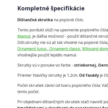
Kompletné špecifikácie
Dištančná skrutka
na popisné číslo.
Tento pordukt slúži na upevnenie popisného čísla
Mamut
, je ďaľšia možnosť - použiť dištančné skru
Dišt.skrutky nie sú až tak vhodné na popisné čísla
Ornament luxus
,
Ornament classic
,
Milovaný dom
vhodnejšie použiť lepidlo mamut.
Skrutky sú v ponuke vo farbe -
striebornej, čiern
Priemer hlavičky skrutky je 1,2cm.
Od fasády
je č
Počet skrutiek závisí od tvaru popisného čisla. V
tento počet.
Pri objednaní dištančných skrutiek stačí navoliť po