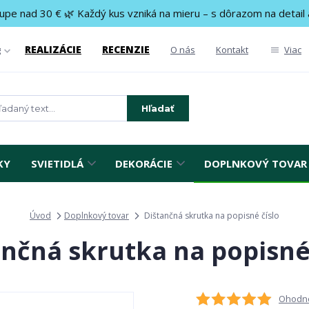
upe nad 30 € 🌿 Každý kus vzniká na mieru – s dôrazom na detail 
REALIZÁCIE
RECENZIE
g
O nás
Kontakt
Viac
Hľadať
KY
SVIETIDLÁ
DEKORÁCIE
DOPLNKOVÝ TOVAR
Úvod
Doplnkový tovar
Dištančná skrutka na popisné číslo
ančná skrutka na popisné 
Ohodno