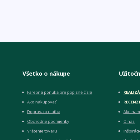
Všetko o nákupe
Užitočn
Farebná ponuka pre popisné čísla
REALIZÁ
Ako nakupovať
RECENZI
Doprava a platba
Ako nam
Obchodné podmienky
O nás
Vrátenie tovaru
Inšpiráci