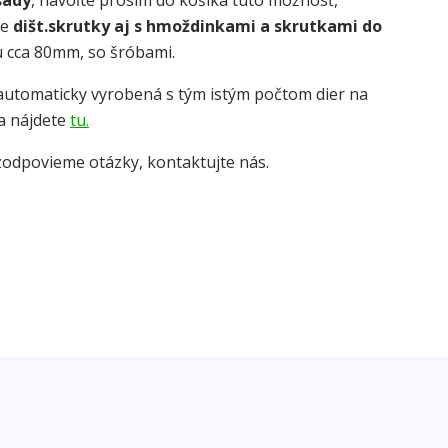
sády
, navoľte prosím do košíka túto možnosť,
te
dišt.skrutky aj s hmoždinkami a skrutkami do
 cca 80mm, so šróbami.
automaticky vyrobená s tým istým počtom dier na
a nájdete
tu.
zodpovieme otázky, kontaktujte nás.