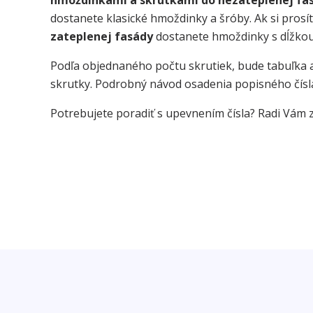
hmoždinkami a skrutkami do nezateplenej fa
dostanete klasické hmoždinky a šróby. Ak si prosí
zateplenej fasády
dostanete hmoždinky s dĺžkou
Podľa objednaného počtu skrutiek, bude tabuľka 
skrutky. Podrobný návod osadenia popisného čísl
Potrebujete poradiť s upevnením čísla? Radi Vám 