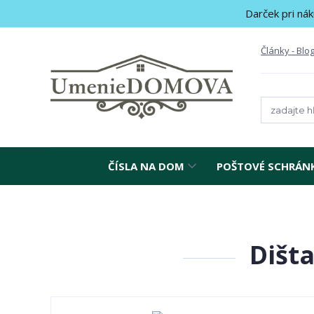
Darček pri nák
Články - Blo
ČÍSLA NA DOM
POŠTOVÉ SCHRÁN
Dišt