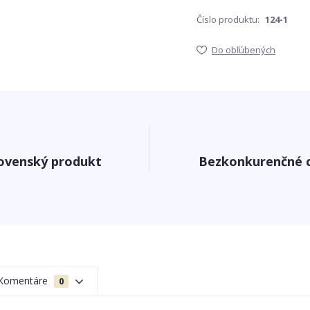
Číslo produktu:
124-1
Do obľúbených
ovenský produkt
Bezkonkurenčné 
Komentáre
0