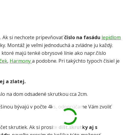
. Ak si nechcete pripevňovať
číslo na fasádu
lepidlom
tky. Montáž je veľmi jednoduchá a zvládne ju každý.
, ktoré majú tenké obrysové línie ako napr.číslo
ček
,
Harmony
a podobne. Pri takýchto typoch čísiel je
ej a zlatej.
íslo na dom odsadené skrutkou cca 2cm.
äčšinou bývajú v počte 4ks, odporúčame Vám zvoliť
čet skrutiek. Ak si prosíte
dišt.skrutky aj s