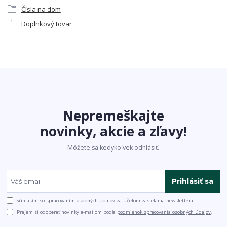
Čísla na dom
Doplnkový tovar
Nepremeškajte
novinky, akcie a zľavy!
Môžete sa kedykoľvek odhlásiť.
Prihlásiť sa
Súhlasím so
spracovaním osobných údajov
za účelom zasielania newslettera.
Prajem si odoberať novinky e-mailom podľa
podmienok spracovania osobných údajov
.