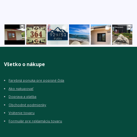
Všetko o nákupe
Farebná ponuka pre popisné čísla
Ako nakupovať
Doprava a platba
Obchodné podmienky
Vrátenie tovaru
Formulár pre reklamáciu tovaru