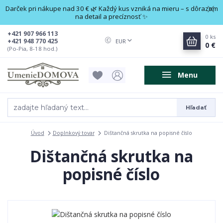
Darček pri nákupe nad 30 € 🌿 Každý kus vzniká na mieru – s dôrazom
na detail a precíznosť ✨
+421 907 966 113
0
ks
+421 948 770 425
EUR
0 €
(Po-Pia, 8-18 hod.)
Menu
Hľadať
Úvod
Doplnkový tovar
Dištančná skrutka na popisné číslo
Dištančná skrutka na
popisné číslo