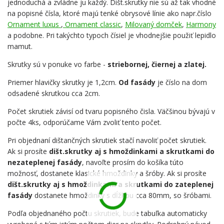
jednoduchá a zvládne ju každý. Dišt.skrutky nie sú až tak vhodné
na popisné čísla, ktoré majú tenké obrysové línie ako napr.číslo
Ornament luxus
,
Ornament classic
,
Milovaný domček
,
Harmony
a podobne. Pri takýchto typoch čísiel je vhodnejšie použiť lepidlo
mamut.
Skrutky sú v ponuke vo farbe -
striebornej, čiernej a zlatej.
Priemer hlavičky skrutky je 1,2cm.
Od fasády
je číslo na dom
odsadené skrutkou cca 2cm.
Počet skrutiek závisí od tvaru popisného čisla. Väčšinou bývajú v
počte 4ks, odporúčame Vám zvoliť tento počet.
Pri objednaní dištančných skrutiek stačí navoliť počet skrutiek.
Ak si prosíte
dišt.skrutky aj s hmoždinkami a skrutkami do
nezateplenej fasády
, navoľte prosím do košíka túto
možnosť, dostanete klasické hmoždinky a šróby. Ak si prosíte
dišt.skrutky aj s hmoždinkami a skrutkami do zateplenej
fasády
dostanete hmoždinky s dĺžkou cca 80mm, so šróbami.
Podľa objednaného počtu skrutiek, bude tabuľka automaticky