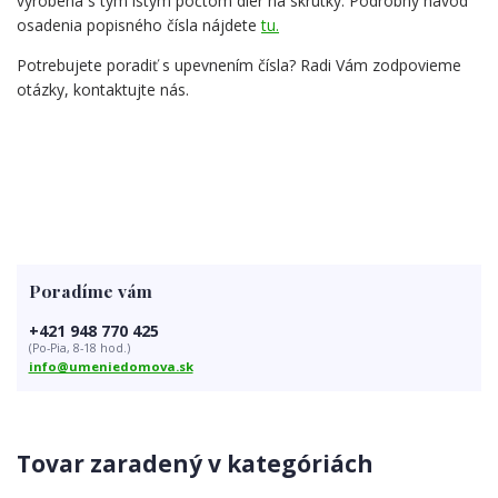
vyrobená s tým istým počtom dier na skrutky. Podrobný návod
osadenia popisného čísla nájdete
tu.
Potrebujete poradiť s upevnením čísla? Radi Vám zodpovieme
otázky, kontaktujte nás.
Poradíme vám
+421 948 770 425
(Po-Pia, 8-18 hod.)
info@umeniedomova.sk
Tovar zaradený v kategóriách