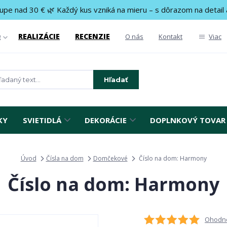
upe nad 30 € 🌿 Každý kus vzniká na mieru – s dôrazom na detail 
REALIZÁCIE
RECENZIE
g
O nás
Kontakt
Viac
Hľadať
KY
SVIETIDLÁ
DEKORÁCIE
DOPLNKOVÝ TOVAR
Úvod
Čísla na dom
Domčekové
Číslo na dom: Harmony
Číslo na dom: Harmony
Ohodno