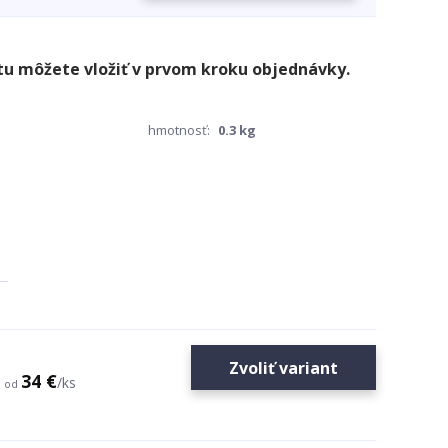
hmotnosť:
0.3 kg
Zvoliť variant
34 €
/
ks
od