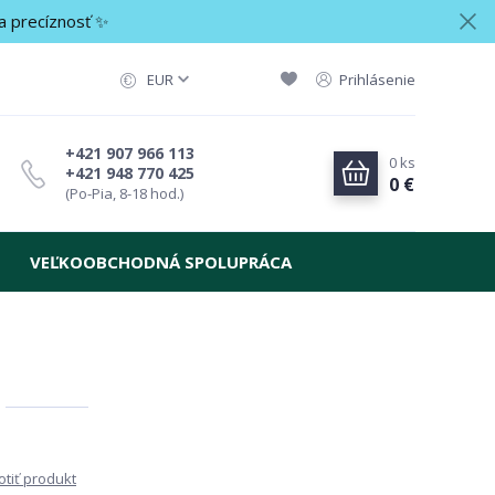
a precíznosť ✨
EUR
Prihlásenie
+421 907 966 113
0
ks
+421 948 770 425
0 €
(Po-Pia, 8-18 hod.)
VEĽKOOBCHODNÁ SPOLUPRÁCA
tiť produkt