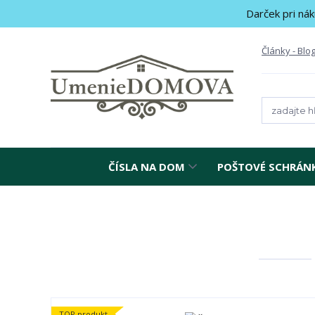
Darček pri nák
Články - Blo
ČÍSLA NA DOM
POŠTOVÉ SCHRÁN
TOP produkt