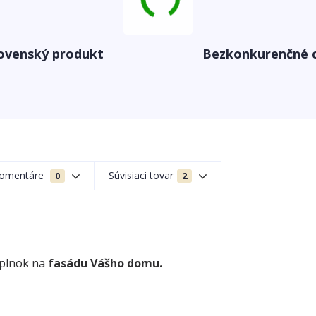
ovenský produkt
Bezkonkurenčné 
omentáre
Súvisiaci tovar
0
2
oplnok na
fasádu Vášho domu.