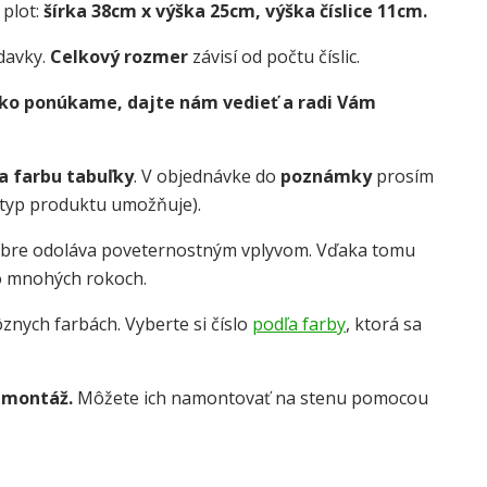
 plot:
šírka 38cm x výška 25cm, výška číslice 11cm.
davky.
Celkový rozmer
závisí od počtu číslic.
 ako ponúkame, dajte nám vedieť a radi Vám
 a farbu tabuľky
. V objednávke do
poznámky
prosím
o typ produktu umožňuje).
obre odoláva poveternostným vplyvom. Vďaka tomu
o mnohých rokoch.
znych farbách. Vyberte si číslo
podľa farby
, ktorá sa
 montáž.
Môžete ich namontovať na stenu pomocou