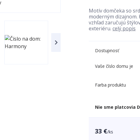
Motív domčeka so srdi
moderným dizajnom. Kv
vzhľad zaručujú štýlo
exteriéru.
celý popis
Dostupnosť
Vaše číslo domu je
Farba produktu
Nie sme platcovia 
33 €
/
ks