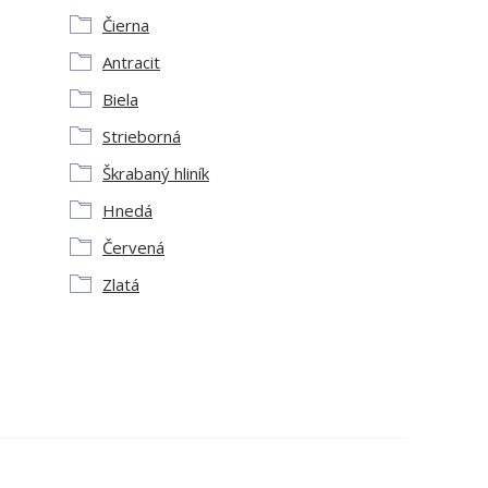
Čierna
Antracit
Biela
Strieborná
Škrabaný hliník
Hnedá
Červená
Zlatá