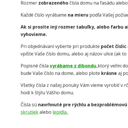
Rozmer
zobrazeného
čísla domu na fasádu alebo
Každé číslo vyrábame
na mieru
podľa Vašej požia
Ak si prosíte iný rozmer tabuľky, alebo farbu
vyhovieme.
Pri objednávaní vyberte pri produkte
počet číslic
vpíšte Vaše číslo domu, alebo aj názov ulice (ak t
Popisné čísla
vyrábame z dibondu,
ktorý veľmi d
bude Vaše číslo na dome, alebo plote
krásne
aj p
Všetky čísla z našej ponuky Vám vieme vyrobiť v rô
hodí k štýlu Vášho domu.
Čísla sú
navrhnuté pre rýchlu a bezproblémovú
skrutiek
alebo
lepidla.