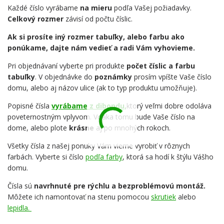
Každé číslo vyrábame
na mieru
podľa Vašej požiadavky.
Celkový rozmer
závisí od počtu číslic.
Ak si prosíte iný rozmer tabuľky, alebo farbu ako
ponúkame, dajte nám vedieť a radi Vám vyhovieme.
Pri objednávaní vyberte pri produkte
počet číslic a farbu
tabuľky
. V objednávke do
poznámky
prosím vpíšte Vaše číslo
domu, alebo aj názov ulice (ak to typ produktu umožňuje).
Popisné čísla
vyrábame z dibondu,
ktorý veľmi dobre odoláva
poveternostným vplyvom. Vďaka tomu bude Vaše číslo na
dome, alebo plote
krásne
aj po mnohých rokoch.
Všetky čísla z našej ponuky Vám vieme vyrobiť v rôznych
farbách. Vyberte si číslo
podľa farby
, ktorá sa hodí k štýlu Vášho
domu.
Čísla sú
navrhnuté pre rýchlu a bezproblémovú montáž.
Môžete ich namontovať na stenu pomocou
skrutiek
alebo
lepidla.