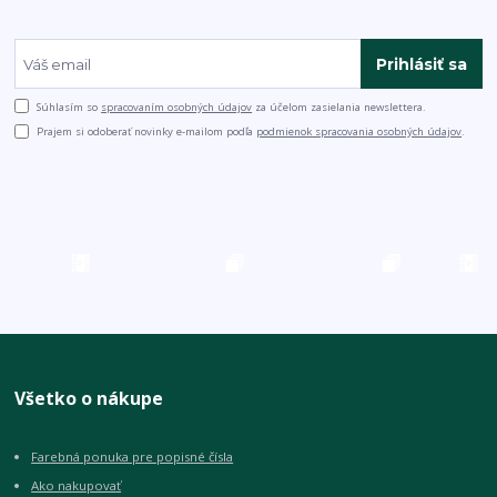
Prihlásiť sa
Súhlasím so
spracovaním osobných údajov
za účelom zasielania newslettera.
Prajem si odoberať novinky e-mailom podľa
podmienok spracovania osobných údajov
.
Všetko o nákupe
Farebná ponuka pre popisné čísla
Ako nakupovať