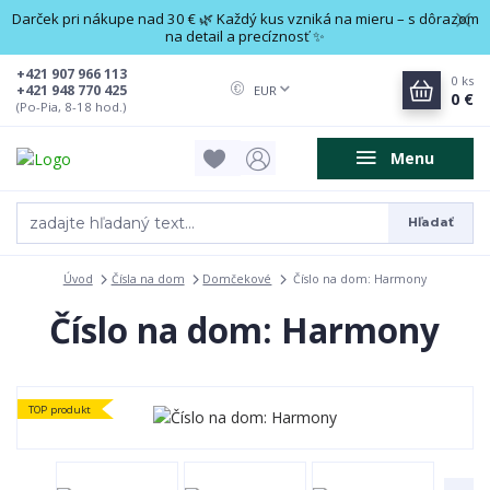
Darček pri nákupe nad 30 € 🌿 Každý kus vzniká na mieru – s dôrazom
na detail a precíznosť ✨
+421 907 966 113
0
ks
+421 948 770 425
EUR
0 €
(Po-Pia, 8-18 hod.)
Menu
Hľadať
Úvod
Čísla na dom
Domčekové
Číslo na dom: Harmony
Číslo na dom: Harmony
TOP produkt