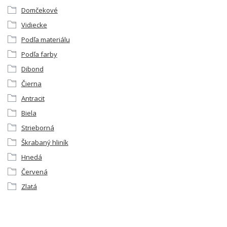
Domčekové
Vidiecke
Podľa materiálu
Podľa farby
Dibond
Čierna
Antracit
Biela
Strieborná
Škrabaný hliník
Hnedá
Červená
Zlatá