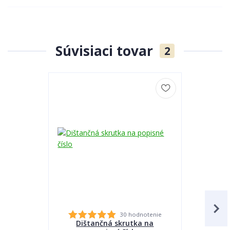
Súvisiaci tovar
2
30 hodnotenie
Dištančná skrutka na
Lepidlo