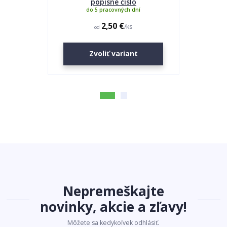
popisné číslo
do 5 pracovných dní
2,50 €
/
ks
od
Zvoliť variant
Nepremeškajte
novinky, akcie a zľavy!
Môžete sa kedykoľvek odhlásiť.