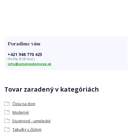
Poradíme vám
+421 948 770 425
(Po-Pia, 8-18 hod.)
info@umeniedomova.sk
Tovar zaradený v kategóriách
Čísla na dom
Moderné
Dizajnové - umelecké
Tabuľky s číslom