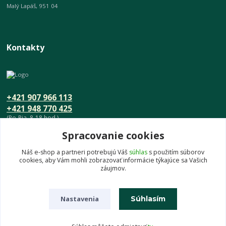
Malý Lapáš, 951 04
Kontakty
+421 907 966 113
+421 948 770 425
(Po-Pia, 8-18 hod.)
Spracovanie cookies
info@umeniedomova.sk
Náš e-shop a partneri potrebujú Váš
súhlas
s použitím súborov
cookies, aby Vám mohli zobrazovať informácie týkajúce sa Vašich
záujmov.
Nastavenia
Súhlasím
© UmenieDomova.sk