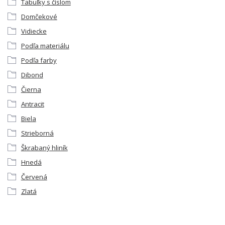
Tabuľky s číslom
Domčekové
Vidiecke
Podľa materiálu
Podľa farby
Dibond
Čierna
Antracit
Biela
Strieborná
Škrabaný hliník
Hnedá
Červená
Zlatá