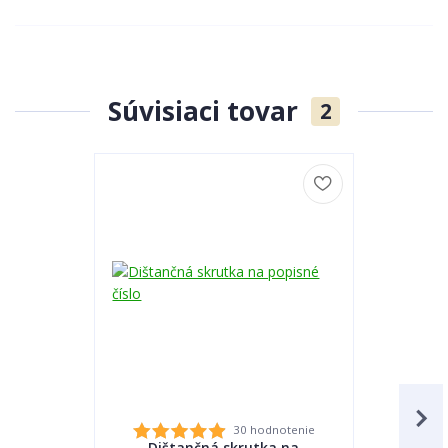
Súvisiaci tovar
2
30 hodnotenie
Dištančná skrutka na
Lepidlo