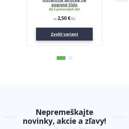
popisné číslo
do 5 pracovných dní
2,50 €
/
ks
od
Zvoliť variant
Nepremeškajte
novinky, akcie a zľavy!