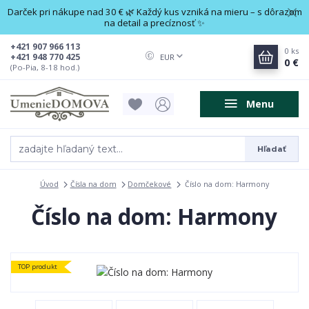
Darček pri nákupe nad 30 € 🌿 Každý kus vzniká na mieru – s dôrazom
na detail a precíznosť ✨
+421 907 966 113
0
ks
+421 948 770 425
EUR
0 €
(Po-Pia, 8-18 hod.)
Menu
Hľadať
Úvod
Čísla na dom
Domčekové
Číslo na dom: Harmony
Číslo na dom: Harmony
TOP produkt