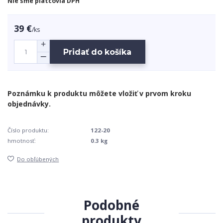
Nie sme platcovia DPH
39 €
/
ks
Pridať do košíka
Číslo produktu:
122-20
hmotnosť:
0.3 kg
Do obľúbených
Podobné
produkty