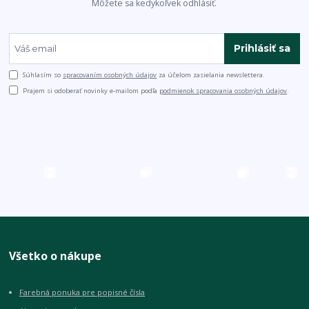
Môžete sa kedykoľvek odhlásiť.
Prihlásiť sa
Súhlasím so
spracovaním osobných údajov
za účelom zasielania newslettera.
Prajem si odoberať novinky e-mailom podľa
podmienok spracovania osobných údajov
.
Všetko o nákupe
Farebná ponuka pre popisné čísla