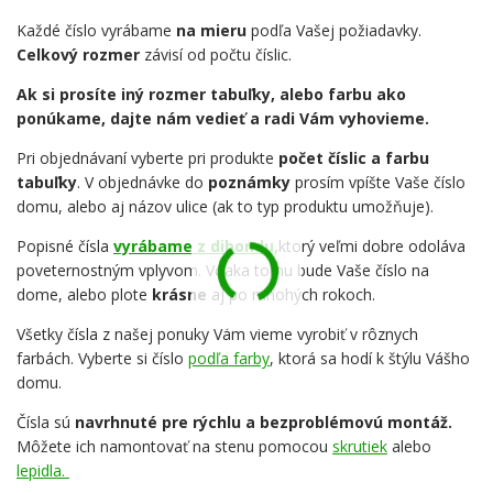
Každé číslo vyrábame
na mieru
podľa Vašej požiadavky.
Celkový rozmer
závisí od počtu číslic.
Ak si prosíte iný rozmer tabuľky, alebo farbu ako
ponúkame, dajte nám vedieť a radi Vám vyhovieme.
Pri objednávaní vyberte pri produkte
počet číslic a farbu
tabuľky
. V objednávke do
poznámky
prosím vpíšte Vaše číslo
domu, alebo aj názov ulice (ak to typ produktu umožňuje).
Popisné čísla
vyrábame z dibondu,
ktorý veľmi dobre odoláva
poveternostným vplyvom. Vďaka tomu bude Vaše číslo na
dome, alebo plote
krásne
aj po mnohých rokoch.
Všetky čísla z našej ponuky Vám vieme vyrobiť v rôznych
farbách. Vyberte si číslo
podľa farby
, ktorá sa hodí k štýlu Vášho
domu.
Čísla sú
navrhnuté pre rýchlu a bezproblémovú montáž.
Môžete ich namontovať na stenu pomocou
skrutiek
alebo
lepidla.