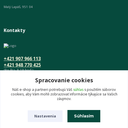
Malý Lapáš, 951 04
Kontakty
+421 907 966 113
+421 948 770 425
(Po-Pia, 8-18 hod.)
Spracovanie cookies
info@umeniedomova.sk
Náš e-shop a partneri potrebujú Váš
súhlas
s použitím súborov
cookies, aby Vám mohli zobrazovať informácie týkajúce sa Vašich
záujmov.
Nastavenia
Súhlasím
© UmenieDomova.sk