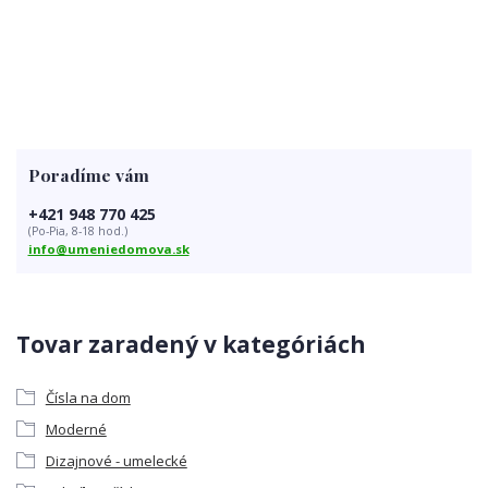
Poradíme vám
+421 948 770 425
(Po-Pia, 8-18 hod.)
info@umeniedomova.sk
Tovar zaradený v kategóriách
Čísla na dom
Moderné
Dizajnové - umelecké