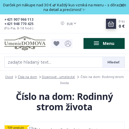
Darček pri nákupe nad 30 € 🌿 Každý kus vzniká na mieru – s dôrazom
na detail a precíznosť ✨
+421 907 966 113
0
ks
+421 948 770 425
EUR
0 €
(Po-Pia, 8-18 hod.)
Menu
Hľadať
Úvod
Čísla na dom
Dizajnové - umelecké
Číslo na dom: Rodinný strom
života
Číslo na dom: Rodinný
strom života
TOP produkt