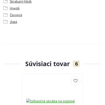
Škrabaný hliník
Hnedá
Červená
Zlatá
Súvisiaci tovar
6