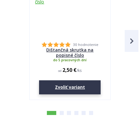
30 hodnotenie
Dištančná skrutka na
Lepidlo
popisné číslo
do 5 pracovných dní
2,50 €
/
ks
od
Zvoliť variant