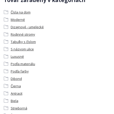
Čísla na dom
Moderné
Dizajnové - umelecké
Rodinné stromy
Tabuľky s číslom
S názvom ulice
Luxusné
Podľa materiálu
Podľa farby
Dibond
Čierna
Antracit
Biela
Strieborná