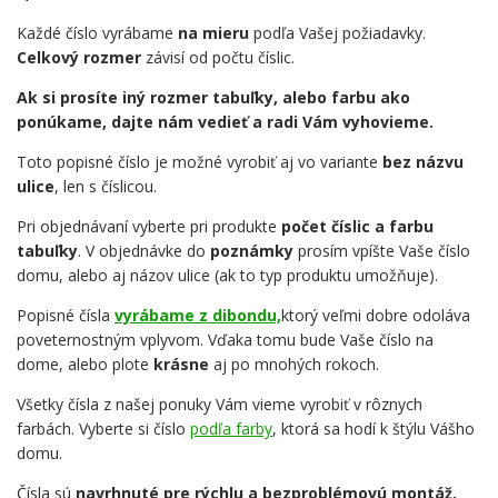
Každé číslo vyrábame
na mieru
podľa Vašej požiadavky.
Celkový rozmer
závisí od počtu číslic.
Ak si prosíte iný rozmer tabuľky, alebo farbu ako
ponúkame, dajte nám vedieť a radi Vám vyhovieme.
Toto popisné číslo je možné vyrobiť aj vo variante
bez názvu
ulice
, len s číslicou.
Pri objednávaní vyberte pri produkte
počet číslic a farbu
tabuľky
. V objednávke do
poznámky
prosím vpíšte Vaše číslo
domu, alebo aj názov ulice (ak to typ produktu umožňuje).
Popisné čísla
vyrábame z dibondu,
ktorý veľmi dobre odoláva
poveternostným vplyvom. Vďaka tomu bude Vaše číslo na
dome, alebo plote
krásne
aj po mnohých rokoch.
Všetky čísla z našej ponuky Vám vieme vyrobiť v rôznych
farbách. Vyberte si číslo
podľa farby
, ktorá sa hodí k štýlu Vášho
domu.
Čísla sú
navrhnuté pre rýchlu a bezproblémovú montáž.