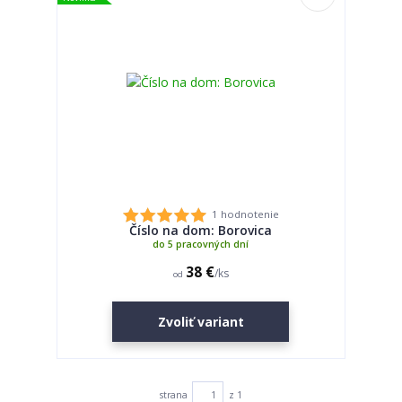
1 hodnotenie
Číslo na dom: Borovica
do 5 pracovných dní
38 €
/
ks
od
Zvoliť variant
strana
z 1