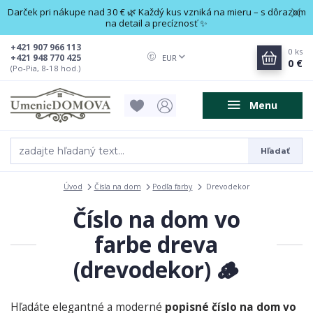
Darček pri nákupe nad 30 € 🌿 Každý kus vzniká na mieru – s dôrazom
na detail a precíznosť ✨
+421 907 966 113
0
ks
+421 948 770 425
EUR
0 €
(Po-Pia, 8-18 hod.)
Menu
Hľadať
Úvod
Čísla na dom
Podľa farby
Drevodekor
Číslo na dom vo
farbe dreva
(drevodekor) 🪵
Hľadáte elegantné a moderné
popisné číslo na dom vo